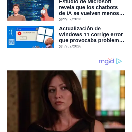
Estudio de Microsoft
las aplicaciones con
revela que los chatbots
sensores únicos o
de IA se vuelven menos
conexiones especiales a
confiables mientras más
22/02/2026
hardware
tiempo hablas con ellos:
Actualización de
la falta de confiabilidad
Windows 11 corrige error
sube un 112%
que provocaba problemas
al jugar en PC: los
17/02/2026
pantallazos azules se
producían desde 2023