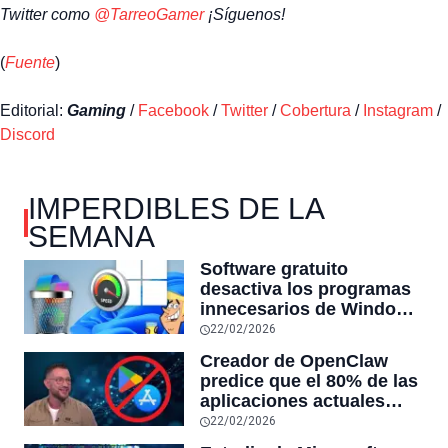
Twitter como
@TarreoGamer
¡Síguenos!
(
Fuente
)
Editorial:
Gaming
/
Facebook
/
Twitter
/
Cobertura
/
Instagram
/
Discord
IMPERDIBLES DE LA
SEMANA
Software gratuito
desactiva los programas
innecesarios de Windows
11 y optimiza el PC,
22/02/2026
reduciendo el uso de la
Creador de OpenClaw
RAM y mucho más
predice que el 80% de las
aplicaciones actuales
desaparecerán en el
22/02/2026
futuro: “Solo sobrevivirán