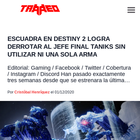
ESCUADRA EN DESTINY 2 LOGRA
DERROTAR AL JEFE FINAL TANIKS SIN
UTILIZAR NI UNA SOLA ARMA
Editorial: Gaming / Facebook / Twitter / Cobertura
/ Instagram / Discord Han pasado exactamente
tres semanas desde que se estrenara la última
expansión al título multijugador de Destiny 2, Más
Allá de la Luz, en donde el juego nos lleva a la
Por
Cristóbal Henríquez
el 01/12/2020
luna helada de Júpiter: Europa. Más
recientemente, este 21 de noviembre inicio […]