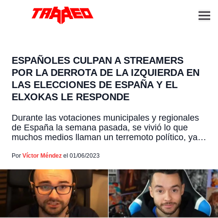
ESPAÑOLES CULPAN A STREAMERS
POR LA DERROTA DE LA IZQUIERDA EN
LAS ELECCIONES DE ESPAÑA Y EL
ELXOKAS LE RESPONDE
Durante las votaciones municipales y regionales
de España la semana pasada, se vivió lo que
muchos medios llaman un terremoto político, ya
que obtuvieron resultados similares a los que se
han vivido en otros países de Europa, los cuales
Por
Víctor Méndez
el 01/06/2023
demuestran que la gran mayoría de la población
prefiere votar por políticos de derecha, la cual […]