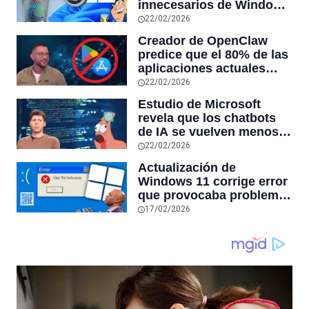
innecesarios de Windows
11 y optimiza el PC,
22/02/2026
reduciendo el uso de la
Creador de OpenClaw
RAM y mucho más
predice que el 80% de las
aplicaciones actuales
desaparecerán en el
22/02/2026
futuro: “Solo sobrevivirán
Estudio de Microsoft
las aplicaciones con
revela que los chatbots
sensores únicos o
de IA se vuelven menos
conexiones especiales a
confiables mientras más
22/02/2026
hardware
tiempo hablas con ellos:
Actualización de
la falta de confiabilidad
Windows 11 corrige error
sube un 112%
que provocaba problemas
al jugar en PC: los
17/02/2026
pantallazos azules se
producían desde 2023