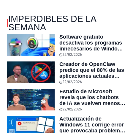
IMPERDIBLES DE LA
SEMANA
Software gratuito
desactiva los programas
innecesarios de Windows
11 y optimiza el PC,
22/02/2026
reduciendo el uso de la
Creador de OpenClaw
RAM y mucho más
predice que el 80% de las
aplicaciones actuales
desaparecerán en el
22/02/2026
futuro: “Solo sobrevivirán
Estudio de Microsoft
las aplicaciones con
revela que los chatbots
sensores únicos o
de IA se vuelven menos
conexiones especiales a
confiables mientras más
22/02/2026
hardware
tiempo hablas con ellos:
Actualización de
la falta de confiabilidad
Windows 11 corrige error
sube un 112%
que provocaba problemas