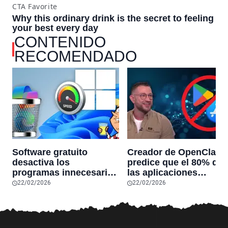
CONTENIDO
RECOMENDADO
Software gratuito
Creador de OpenClaw
desactiva los
predice que el 80% de
programas innecesarios
las aplicaciones
de Windows 11 y
actuales desaparecerá
22/02/2026
22/02/2026
optimiza el PC,
en el futuro: “Solo
reduciendo el uso de la
sobrevivirán las
RAM y mucho más
aplicaciones con
sensores únicos o