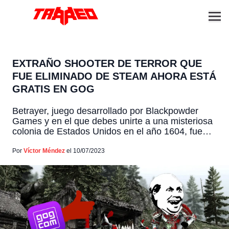
EXTRAÑO SHOOTER DE TERROR QUE
FUE ELIMINADO DE STEAM AHORA ESTÁ
GRATIS EN GOG
Betrayer, juego desarrollado por Blackpowder
Games y en el que debes unirte a una misteriosa
colonia de Estados Unidos en el año 1604, fue
eliminado de la misma forma de Steam el 19 de
mayo de 2021, sin saber concretamente por qué.
Por
Víctor Méndez
el 10/07/2023
Y luego de dos años de volverse un fantasma, ha
vuelto pero ahora […]