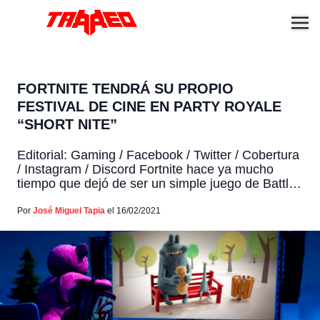
FORTNITE TENDRÁ SU PROPIO
FESTIVAL DE CINE EN PARTY ROYALE
“SHORT NITE”
Editorial: Gaming / Facebook / Twitter / Cobertura
/ Instagram / Discord Fortnite hace ya mucho
tiempo que dejó de ser un simple juego de Battle
Royale. La gallina de los huevos de oro de Epic
Games ya ha presenciado varios eventos únicos
Por
José Miguel Tapia
el 16/02/2021
en sus islas, muchos de ellos ligados al mundo
del entretenimiento, con […]