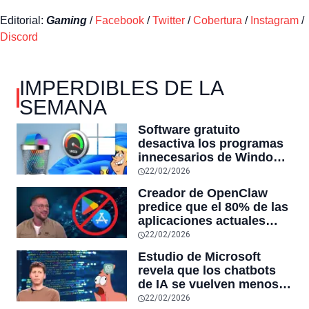
Editorial:
Gaming
/
Facebook
/
Twitter
/
Cobertura
/
Instagram
/
Discord
IMPERDIBLES DE LA
SEMANA
Software gratuito
desactiva los programas
innecesarios de Windows
11 y optimiza el PC,
22/02/2026
reduciendo el uso de la
Creador de OpenClaw
RAM y mucho más
predice que el 80% de las
aplicaciones actuales
desaparecerán en el
22/02/2026
futuro: “Solo sobrevivirán
Estudio de Microsoft
las aplicaciones con
revela que los chatbots
sensores únicos o
de IA se vuelven menos
conexiones especiales a
confiables mientras más
22/02/2026
hardware