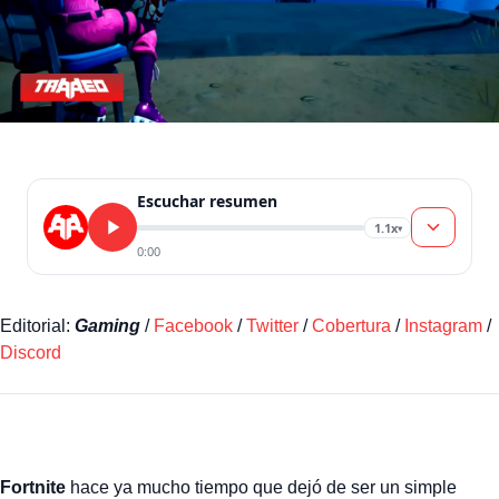
Escuchar resumen
1.1x
▾
0:00
Editorial:
Gaming
/
Facebook
/
Twitter
/
Cobertura
/
Instagram
/
Discord
Fortnite
hace ya mucho tiempo que dejó de ser un simple