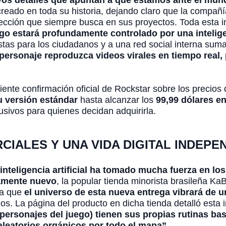
os detalles que apuntan a que estamos ante el mund
ado en toda su historia, dejando claro que la compañí
ección que siempre busca en sus proyectos. Toda esta i
go estará profundamente controlado por una intelige
istas para los ciudadanos y a una red social interna su
personaje reproduzca videos virales en tiempo real, 
ente confirmación oficial de Rockstar sobre los precios d
u versión estándar
hasta alcanzar los
99,99 dólares en
usivos para quienes decidan adquirirla.
CIALES Y UNA VIDA DIGITAL INDEPE
inteligencia artificial ha tomado mucha fuerza en lo
samente nuevo
, la popular tienda minorista brasileña K
ra que
el universo de esta nueva entrega vibrará de u
s. La página del producto en dicha tienda detalló esta i
ersonajes del juego) tienen sus propias rutinas basad
leatorios orgánicos por todo el mapa”.