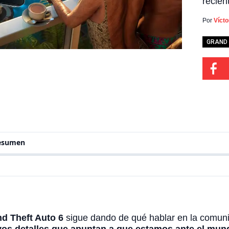
recien
apunta
sofist
Por
Víct
en tod
está t
GRAND 
resumen
d Theft Auto 6
sigue dando de qué hablar en la comuni