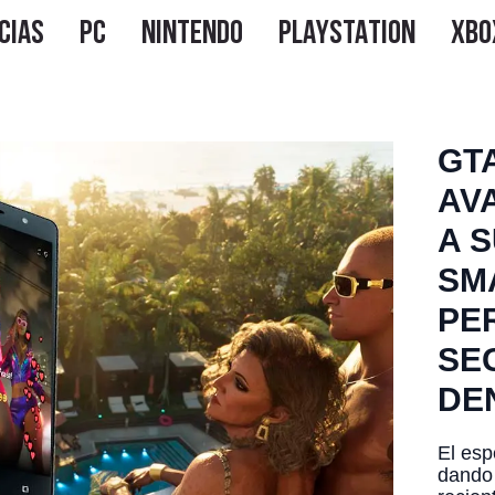
GTA
AV
A 
SM
PE
SE
DE
El esp
dando 