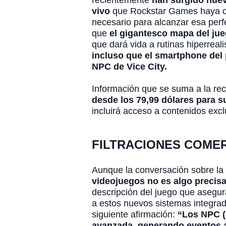
recientemente
han surgido nuev
vivo
que Rockstar Games haya cre
necesario para alcanzar esa perf
que
el gigantesco mapa del jue
que dará vida a rutinas hiperreal
incluso que el smartphone del 
NPC de Vice City.
Información que se suma a la reci
desde los 79,99 dólares para s
incluirá acceso a contenidos excl
FILTRACIONES COMER
Aunque la conversación sobre la
videojuegos no es algo preci
descripción del juego que asegu
a estos nuevos sistemas integrado
siguiente afirmación:
“Los NPC (p
avanzada, generando eventos a