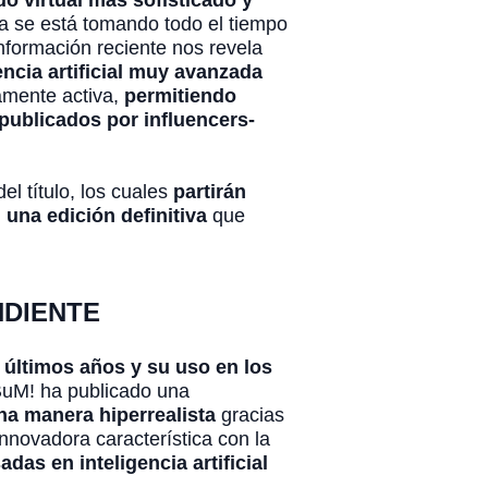
o virtual más sofisticado y
a se está tomando todo el tiempo
nformación reciente nos revela
ncia artificial muy avanzada
mamente activa,
permitiendo
publicados por influencers-
el título, los cuales
partirán
 una edición definitiva
que
NDIENTE
s últimos años y su uso en los
aBuM! ha publicado una
na manera hiperrealista
gracias
nnovadora característica con la
as en inteligencia artificial