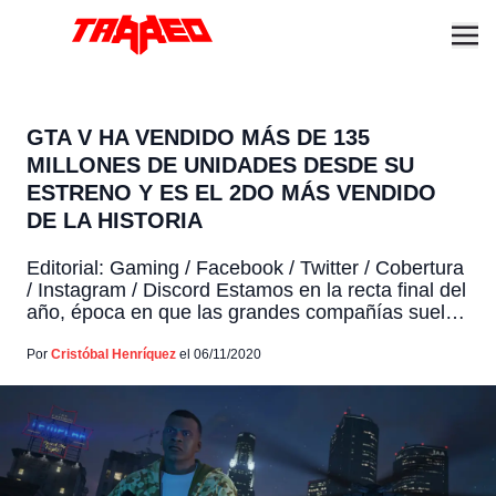
GTA V HA VENDIDO MÁS DE 135
MILLONES DE UNIDADES DESDE SU
ESTRENO Y ES EL 2DO MÁS VENDIDO
DE LA HISTORIA
Editorial: Gaming / Facebook / Twitter / Cobertura
/ Instagram / Discord Estamos en la recta final del
año, época en que las grandes compañías suelen
compartir sus resultados financieros y
desempeño de sus títulos. Pues Take-Two
Por
Cristóbal Henríquez
el 06/11/2020
Interactive, compañía detrás de Rockstar Games,
no es la excepción y han revelado números
interesantes en su último […]