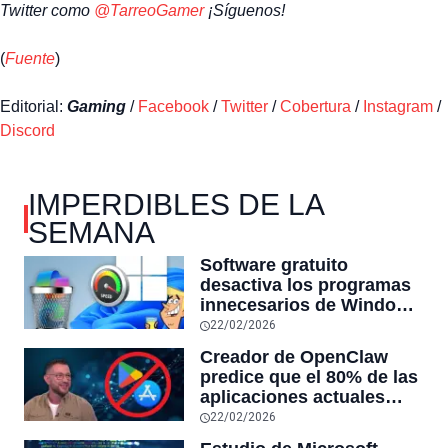
Twitter como
@TarreoGamer
¡Síguenos!
(
Fuente
)
Editorial:
Gaming
/
Facebook
/
Twitter
/
Cobertura
/
Instagram
/
Discord
IMPERDIBLES DE LA
SEMANA
Software gratuito
desactiva los programas
innecesarios de Windows
11 y optimiza el PC,
22/02/2026
reduciendo el uso de la
Creador de OpenClaw
RAM y mucho más
predice que el 80% de las
aplicaciones actuales
desaparecerán en el
22/02/2026
futuro: “Solo sobrevivirán