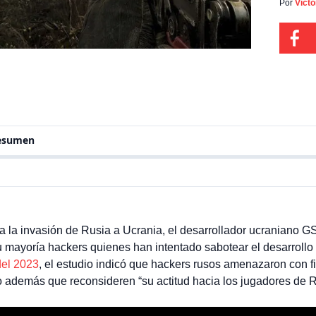
intent
Por
Víct
esper
del 20
resumen
 a la invasión de Rusia a Ucrania, el desarrollador ucraniano 
u mayoría hackers quienes han intentado sabotear el desarrollo
del 2023
, el estudio indicó que hackers rusos amenazaron con fil
do además que reconsideren “su actitud hacia los jugadores de R