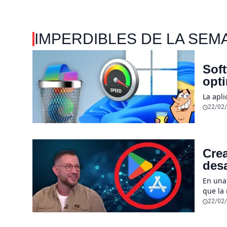
IMPERDIBLES DE LA SEM
Soft
opt
La apl
22/02
Crea
desa
sen
En una
que la
desapar
22/02