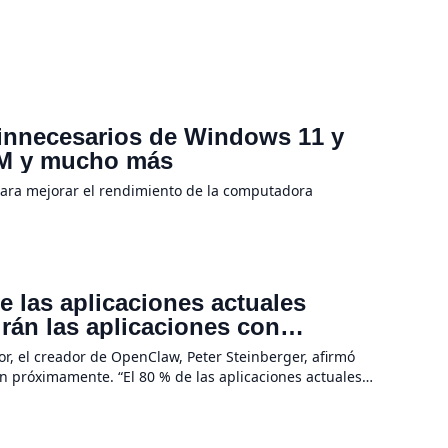
 innecesarios de Windows 11 y
RAM y mucho más
para mejorar el rendimiento de la computadora
 las aplicaciones actuales
irán las aplicaciones con
a hardware
r, el creador de OpenClaw, Peter Steinberger, afirmó
n próximamente. “El 80 % de las aplicaciones actuales
evolución de la IA no se […]