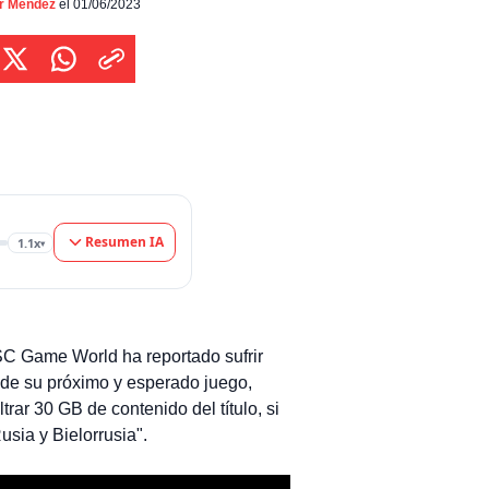
ado sabotear el desarrollo de su próximo y
or Méndez
el 01/06/2023
ado juego, STALKER 2. Por ejemplo, en marzo
23, el estudio indicó […]
Resumen IA
1.1x
▾
GSC Game World ha reportado sufrir
 de su próximo y esperado juego,
trar 30 GB de contenido del título, si
usia y Bielorrusia".