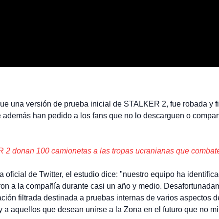
e una versión de prueba inicial de STALKER 2, fue robada y fil
ue además han pedido a los fans que no lo descarguen o comparta
2 donan 100 camionetas a las tropas ucranianas que combate
 oficial de Twitter, el estudio dice: "nuestro equipo ha identifi
ron a la compañía durante casi un año y medio. Desafortunadam
ión filtrada destinada a pruebas internas de varios aspectos d
 a aquellos que desean unirse a la Zona en el futuro que no mi