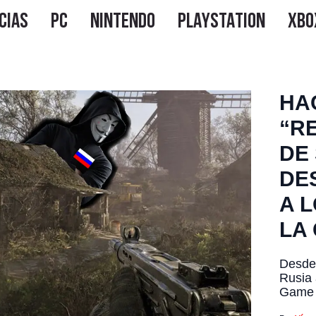
HA
“R
DE 
DE
A 
LA
Desde 
Rusia 
Game W
grupos