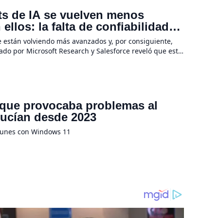
ots de IA se vuelven menos
llos: la falta de confiabilidad
e están volviendo más avanzados y, por consiguiente,
rado por Microsoft Research y Salesforce reveló que estas
 tareas se […]
 que provocaba problemas al
ducían desde 2023
munes con Windows 11