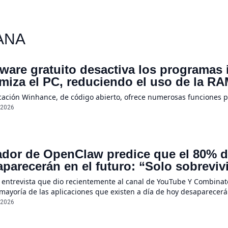
ANA
ware gratuito desactiva los programas
imiza el PC, reduciendo el uso de la 
icación Winhance, de código abierto, ofrece numerosas funciones 
/2026
dor de OpenClaw predice que el 80% de
parecerán en el futuro: “Solo sobreviv
sores únicos o conexiones especiales 
 entrevista que dio recientemente al canal de YouTube Y Combinato
 mayoría de las aplicaciones que existen a día de hoy desaparecerá
ecerán por completo”, declaró Steinberger, quien asegura que la r
/2026