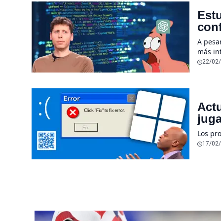
Estu
conf
sub
A pesa
más int
herram
22/02
Act
juga
Los pr
17/02