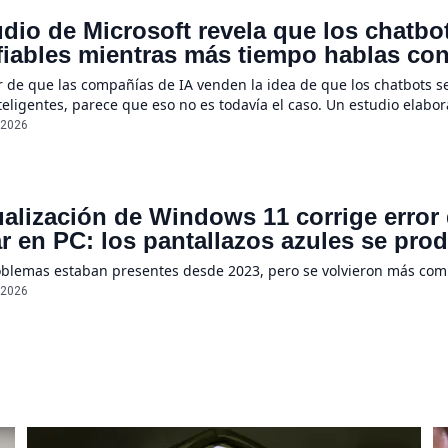
dio de Microsoft revela que los chatb
iables mientras más tiempo hablas con e
e un 112%
r de que las compañías de IA venden la idea de que los chatbots s
eligentes, parece que eso no es todavía el caso. Un estudio elabo
ientas a menudo se suelen “perder en la conversación” cuando sus
/2026
ualización de Windows 11 corrige error
r en PC: los pantallazos azules se pro
oblemas estaban presentes desde 2023, pero se volvieron más co
/2026