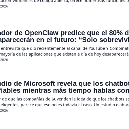
icación Winhance, de código abierto, ofrece numerosas funciones 
/2026
dor de OpenClaw predice que el 80% de
parecerán en el futuro: “Solo sobreviv
sores únicos o conexiones especiales 
 entrevista que dio recientemente al canal de YouTube Y Combinato
 mayoría de las aplicaciones que existen a día de hoy desaparecerá
ecerán por completo”, declaró Steinberger, quien asegura que la r
/2026
dio de Microsoft revela que los chatb
iables mientras más tiempo hablas con e
e un 112%
r de que las compañías de IA venden la idea de que los chatbots s
eligentes, parece que eso no es todavía el caso. Un estudio elabo
ientas a menudo se suelen “perder en la conversación” cuando sus
/2026