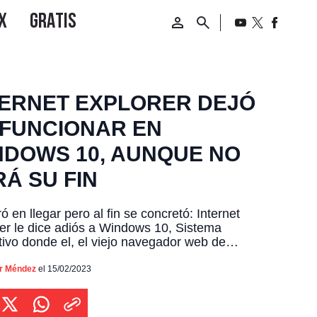
TERNET EXPLORER DEJÓ
 FUNCIONAR EN
NDOWS 10, AUNQUE NO
Á SU FIN
 en llegar pero al fin se concretó: Internet
er le dice adiós a Windows 10, Sistema
ivo donde el, el viejo navegador web de
oft dejará de funcionar. Browser que de a poco
o dejado de lado por la compañía, quienes
or Méndez
el 15/02/2023
e el 2022 habían finalizado el soporte de
et Explorer 11. Decisión […]