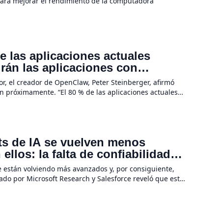
para mejorar el rendimiento de la computadora
 las aplicaciones actuales
irán las aplicaciones con
a hardware
r, el creador de OpenClaw, Peter Steinberger, afirmó
n próximamente. “El 80 % de las aplicaciones actuales
evolución de la IA no se […]
ots de IA se vuelven menos
llos: la falta de confiabilidad
e están volviendo más avanzados y, por consiguiente,
rado por Microsoft Research y Salesforce reveló que estas
 tareas se […]