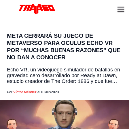
META CERRARÁ SU JUEGO DE
METAVERSO PARA OCULUS ECHO VR
POR “MUCHAS BUENAS RAZONES” QUE
NO DAN A CONOCER
Echo VR, un videojuego simulador de batallas en
gravedad cero desarrollado por Ready at Dawn,
estudio creador de The Order: 1886 y que fue
adquirido por Meta en 2020, dejará de funcionar a
partir del día 1 de agosto de 2023. Juego que es
Por
Víctor Méndez
el 01/02/2023
compatible con los dispositivos Oculus Quest,
Quest 2, Meta Quest Pro […]