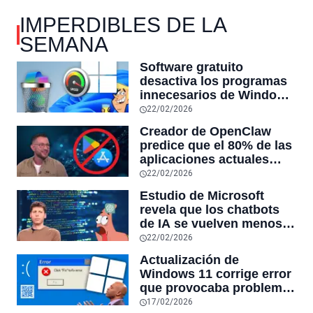
IMPERDIBLES DE LA
SEMANA
Software gratuito
desactiva los programas
innecesarios de Windows
11 y optimiza el PC,
22/02/2026
reduciendo el uso de la
Creador de OpenClaw
RAM y mucho más
predice que el 80% de las
aplicaciones actuales
desaparecerán en el
22/02/2026
futuro: “Solo sobrevivirán
Estudio de Microsoft
las aplicaciones con
revela que los chatbots
sensores únicos o
de IA se vuelven menos
conexiones especiales a
confiables mientras más
22/02/2026
hardware
tiempo hablas con ellos:
Actualización de
la falta de confiabilidad
Windows 11 corrige error
sube un 112%
que provocaba problemas
al jugar en PC: los
17/02/2026