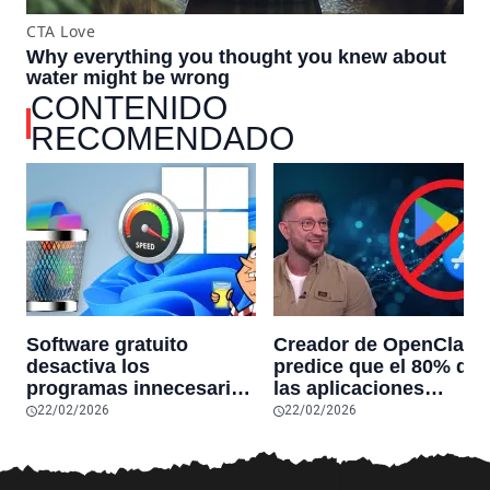
CONTENIDO
RECOMENDADO
Software gratuito
Creador de OpenClaw
desactiva los
predice que el 80% de
programas innecesarios
las aplicaciones
de Windows 11 y
actuales desaparecerá
22/02/2026
22/02/2026
optimiza el PC,
en el futuro: “Solo
reduciendo el uso de la
sobrevivirán las
RAM y mucho más
aplicaciones con