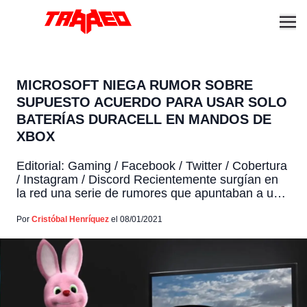
MICROSOFT NIEGA RUMOR SOBRE
SUPUESTO ACUERDO PARA USAR SOLO
BATERÍAS DURACELL EN MANDOS DE
XBOX
Editorial: Gaming / Facebook / Twitter / Cobertura
/ Instagram / Discord Recientemente surgían en
la red una serie de rumores que apuntaban a una
alianza entre Microsoft y Duracell, en la cual
Microsoft se comprometería a mantener el
Por
Cristóbal Henríquez
el 08/01/2021
formato de pilas en sus controles de Xbox con el
fin de mantener vigentes este formato. […]