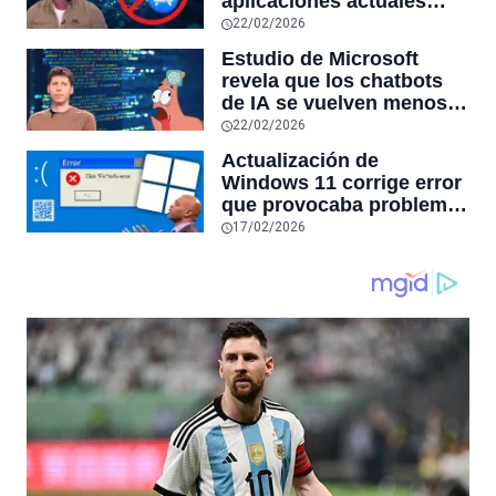
aplicaciones actuales
desaparecerán en el
22/02/2026
futuro: “Solo sobrevivirán
Estudio de Microsoft
las aplicaciones con
revela que los chatbots
sensores únicos o
de IA se vuelven menos
conexiones especiales a
confiables mientras más
22/02/2026
hardware
tiempo hablas con ellos:
Actualización de
la falta de confiabilidad
Windows 11 corrige error
sube un 112%
que provocaba problemas
al jugar en PC: los
17/02/2026
pantallazos azules se
producían desde 2023