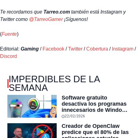
Te recordamos que
Tarreo.com
también está Instagram y
Twitter como
@TarreoGamer
¡Síguenos!
(
Fuente
)
Editorial:
Gaming
/
Facebook
/
Twitter
/
Cobertura
/
Instagram
/
Discord
IMPERDIBLES DE LA
SEMANA
Software gratuito
desactiva los programas
innecesarios de Windows
11 y optimiza el PC,
22/02/2026
reduciendo el uso de la
Creador de OpenClaw
RAM y mucho más
predice que el 80% de las