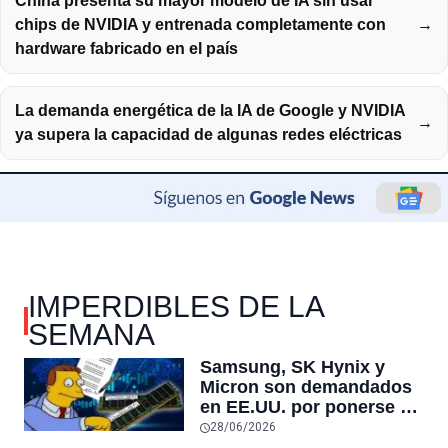
China presenta su mayor modelo de IA sin usar
chips de NVIDIA y entrenada completamente con
→
hardware fabricado en el país
La demanda energética de la IA de Google y NVIDIA
→
ya supera la capacidad de algunas redes eléctricas
IMPERDIBLES DE LA
SEMANA
Samsung, SK Hynix y
Micron son demandados
en EE.UU. por ponerse de
acuerdo para mantener la
28/06/2026
DRAM escasa para subir