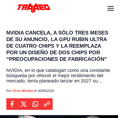
NVIDIA CANCELA, A SÓLO TRES MESES
DE SU ANUNCIO, LA GPU RUBIN ULTRA
DE CUATRO CHIPS Y LA REEMPLAZA
POR UN DISEÑO DE DOS CHIPS POR
“PREOCUPACIONES DE FABRICACIÓN”
NVIDIA, en lo que catalogan como una constante
búsqueda por ofrecer el mejor rendimiento del
mercado, tenía planeado lanzar en 2027 su
acelerador Rubin Ultra, el cual iba a contar con
cuatro potentes procesadores internos. Pero, en
Por
Víctor Méndez
el 30/06/2026
una decisión que ha generado sorpresa dentro
del sector tecnológico, todo indica que las cosas
no salieron como […]