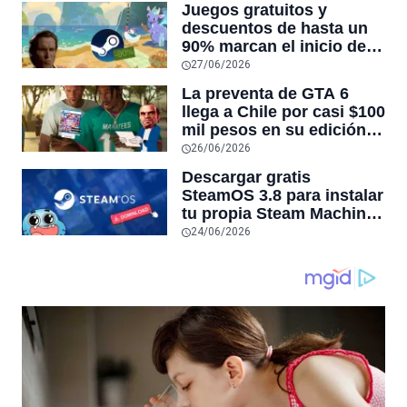
Juegos gratuitos y
los precios
descuentos de hasta un
90% marcan el inicio de
las ofertas de verano de
27/06/2026
Steam 2026
La preventa de GTA 6
llega a Chile por casi $100
mil pesos en su edición
física sin disco, un 25%
26/06/2026
más que el precio oficial
Descargar gratis
de Rockstar de $80
SteamOS 3.8 para instalar
dólares
tu propia Steam Machine
en tu PC
24/06/2026