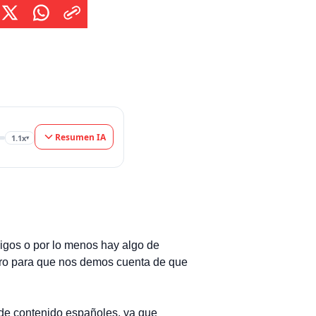
ue […]
Resumen IA
1.1x
▾
igos o por lo menos hay algo de
nero para que nos demos cuenta de que
 de contenido españoles, ya que