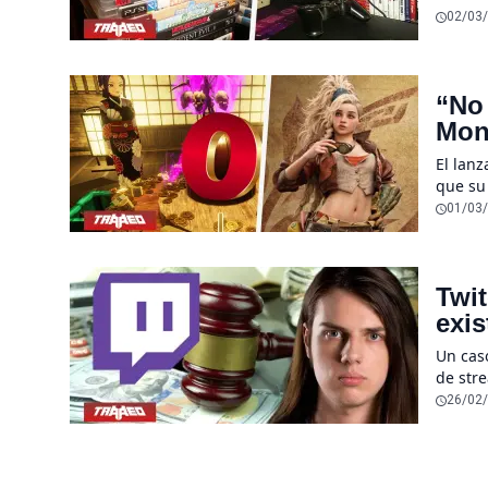
jugado
02/03
“No
Mons
ind
El lan
que su
expres
01/03
Twi
exi
Un caso
de str
mundo.
26/02