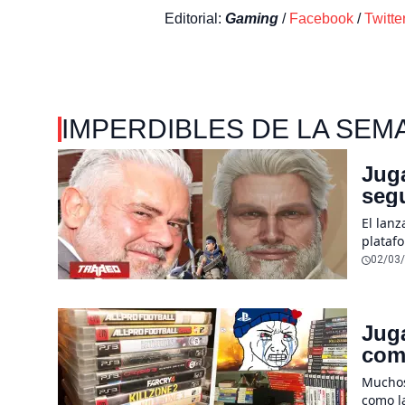
Editorial:
Gaming
/
Facebook
/
Twitte
IMPERDIBLES DE LA SEM
Juga
segu
sim
El lan
platafo
corazon
02/03
Juga
com
Muchos
como la