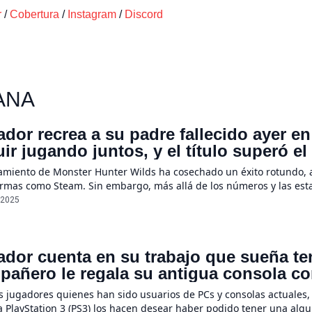
r
/
Cobertura
/
Instagram
/
Discord
ANA
dor recrea a su padre fallecido ayer e
ir jugando juntos, y el título superó el
ultáneos de DOTA 2 en STEAM
zamiento de Monster Hunter Wilds ha cosechado un éxito rotundo, 
rmas como Steam. Sin embargo, más allá de los números y las estadí
es de la comunidad. Se trata de un jugador quien recreó a su padr
/2025
dor cuenta en su trabajo que sueña ten
pañero le regala su antigua consola c
 jugadores quienes han sido usuarios de PCs y consolas actuales, 
 PlayStation 3 (PS3) los hacen desear haber podido tener una algu