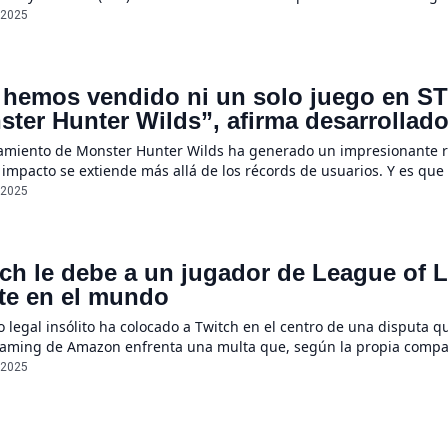
r que, gracias a la generosidad de un compañero de trabajo, pudo
/2025
 hemos vendido ni un solo juego en S
ter Hunter Wilds”, afirma desarrollad
ependientes
zamiento de Monster Hunter Wilds ha generado un impresionante re
 impacto se extiende más allá de los récords de usuarios. Y es qu
ado, con un toque de humor, su preocupación por el efecto que est
/2025
tch le debe a un jugador de League of 
ste en el mundo
 legal insólito ha colocado a Twitch en el centro de una disputa que
eaming de Amazon enfrenta una multa que, según la propia compañía
 Esta situación es consecuencia de una demanda presentada en R
/2025