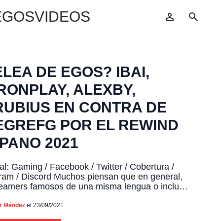
EGOS
VIDEOS
LEA DE EGOS? IBAI,
RONPLAY, ALEXBY,
RUBIUS EN CONTRA DE
EGREFG POR EL REWIND
SPANO 2021
ial: Gaming / Facebook / Twitter / Cobertura /
ram / Discord Muchos piensan que en general,
reamers famosos de una misma lengua o incluso
son amigos o por lo menos hay algo de buena
ntre ellos, pero como en muchas otras
or Méndez
el 23/09/2021
nes, solo falta que aparezca el factor dinero