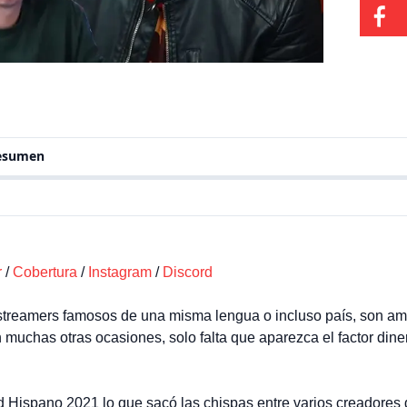
para q
resumen
r
/
Cobertura
/
Instagram
/
Discord
streamers famosos de una misma lengua o incluso país, son am
 muchas otras ocasiones, solo falta que aparezca el factor di
nd Hispano 2021 lo que sacó las chispas entre varios creadores