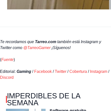
Te recordamos que
Tarreo.com
también está Instagram y
Twitter como
@TarreoGamer
¡Síguenos!
(
Fuente
)
Editorial:
Gaming
/
Facebook
/
Twitter
/
Cobertura
/
Instagram
/
Discord
IMPERDIBLES DE LA
SEMANA
Software gratuito