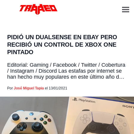
PIDIÓ UN DUALSENSE EN EBAY PERO
RECIBIÓ UN CONTROL DE XBOX ONE
PINTADO
Editorial: Gaming / Facebook / Twitter / Cobertura
/ Instagram / Discord Las estafas por internet se
han hecho muy populares en este último año de
pandemia debido a que muchos de nosotros
estamos comprando casi todo por internet. Ahora
Por
José Miguel Tapia
el 13/01/2021
una curiosa historia se conoció en Reddit y no es
una historia bonita. Resulta que […]