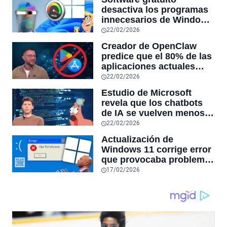
desactiva los programas
innecesarios de Windows
11 y optimiza el PC,
22/02/2026
reduciendo el uso de la
Creador de OpenClaw
RAM y mucho más
predice que el 80% de las
aplicaciones actuales
desaparecerán en el
22/02/2026
futuro: “Solo sobrevivirán
Estudio de Microsoft
las aplicaciones con
revela que los chatbots
sensores únicos o
de IA se vuelven menos
conexiones especiales a
confiables mientras más
22/02/2026
hardware
tiempo hablas con ellos:
Actualización de
la falta de confiabilidad
Windows 11 corrige error
sube un 112%
que provocaba problemas
al jugar en PC: los
17/02/2026
pantallazos azules se
producían desde 2023