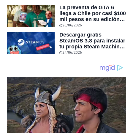
Steam 2026
La preventa de GTA 6
llega a Chile por casi $100
mil pesos en su edición
física sin disco, un 25%
26/06/2026
más que el precio oficial
Descargar gratis
de Rockstar de $80
SteamOS 3.8 para instalar
dólares
tu propia Steam Machine
en tu PC
24/06/2026