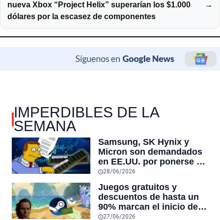
nueva Xbox “Project Helix” superarían los $1.000
→
dólares por la escasez de componentes
IMPERDIBLES DE LA
SEMANA
Samsung, SK Hynix y
Micron son demandados
en EE.UU. por ponerse de
acuerdo para mantener la
28/06/2026
DRAM escasa para subir
Juegos gratuitos y
los precios
descuentos de hasta un
90% marcan el inicio de
las ofertas de verano de
27/06/2026