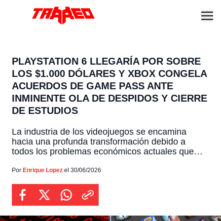
PLAYSTATION 6 LLEGARÍA POR SOBRE
LOS $1.000 DÓLARES Y XBOX CONGELA
ACUERDOS DE GAME PASS ANTE
INMINENTE OLA DE DESPIDOS Y CIERRE
DE ESTUDIOS
La industria de los videojuegos se encamina
hacia una profunda transformación debido a
todos los problemas económicos actuales que
afectan a las grandes compañías tecnológicas.
Tanto Sony como Microsoft están planeando
Por
Enrique Lopez
el 30/06/2026
implementar drásticos cambios en sus estrategias
comerciales que impactarán directamente tanto
en el precio de las próximas PlayStation 6 como
en el futuro de […]