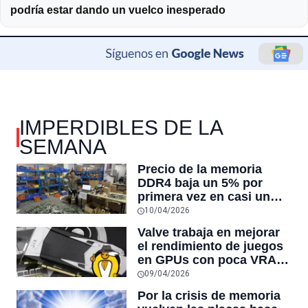
podría estar dando un vuelco inesperado
IMPERDIBLES DE LA
SEMANA
Precio de la memoria
DDR4 baja un 5% por
primera vez en casi un
año: los acaparadores
10/04/2026
sueltan stock, pero los
Valve trabaja en mejorar
acuerdos entre
el rendimiento de juegos
fabricantes siguen
en GPUs con poca VRAM
subiendo
para dar un respiro a los
09/04/2026
jugadores con tarjetas
Por la crisis de memoria
gráficas antiguas o de