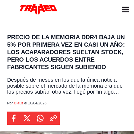
PRECIO DE LA MEMORIA DDR4 BAJA UN
5% POR PRIMERA VEZ EN CASI UN AÑO:
LOS ACAPARADORES SUELTAN STOCK,
PERO LOS ACUERDOS ENTRE
FABRICANTES SIGUEN SUBIENDO
Después de meses en los que la única noticia
posible sobre el mercado de la memoria era que
los precios subían otra vez, llegó por fin algo
diferente: el precio spot del chip de 16GB DDR4
cayó aproximadamente un 5% en el último mes,
Por
Clauz
el 10/04/2026
hasta situarse alrededor de $74.10 dólares,
marcando la primera bajada mensual […]