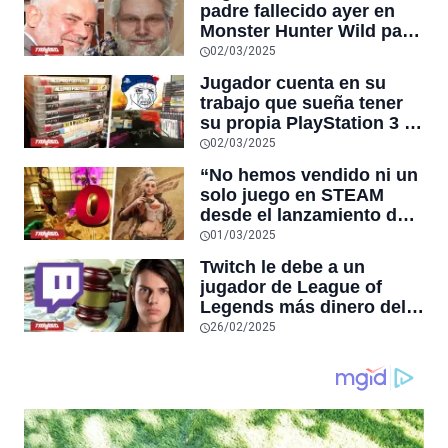
padre fallecido ayer en
Monster Hunter Wild para
poder seguir jugando
02/03/2025
juntos, y el título superó
Jugador cuenta en su
el pico histórico de
trabajo que sueña tener
usuarios simultáneos de
su propia PlayStation 3 y
DOTA 2 en STEAM
un compañero le regala
02/03/2025
su antigua consola con
“No hemos vendido ni un
muchos clásicos
solo juego en STEAM
desde el lanzamiento de
Monster Hunter Wilds”,
01/03/2025
afirma desarrollador
Twitch le debe a un
japonés de juegos
jugador de League of
independientes
Legends más dinero del
que existe en el mundo
26/02/2025