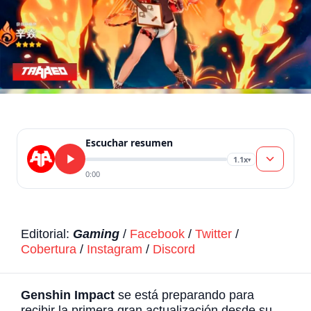
Escuchar resumen
1.1x
▾
0:00
Editorial:
Gaming
/
Facebook
/
Twitter
/
Cobertura
/
Instagram
/
Discord
Genshin Impact
se está preparando para
recibir la primera gran actualización desde su