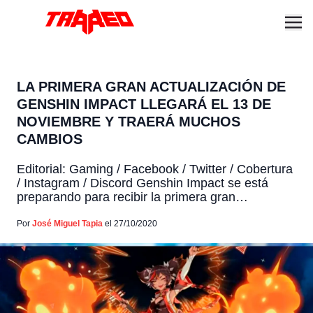
LA PRIMERA GRAN ACTUALIZACIÓN DE
GENSHIN IMPACT LLEGARÁ EL 13 DE
NOVIEMBRE Y TRAERÁ MUCHOS
CAMBIOS
Editorial: Gaming / Facebook / Twitter / Cobertura
/ Instagram / Discord Genshin Impact se está
preparando para recibir la primera gran
actualización desde su estreno. Se trata de la
versión 1.1 del videojuego que traerá nuevas
Por
José Miguel Tapia
el 27/10/2020
misiones, personajes y muchas nuevas mejoras
que probablemente aumentarán la fama de este
videojuego desarrollado por los chinos […]