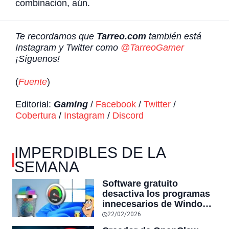
combinación, aún.
Te recordamos que
Tarreo.com
también está
Instagram y Twitter como
@TarreoGamer
¡Síguenos!
(
Fuente
)
Editorial:
Gaming
/
Facebook
/
Twitter
/
Cobertura
/
Instagram
/
Discord
IMPERDIBLES DE LA
SEMANA
Software gratuito
desactiva los programas
innecesarios de Windows
11 y optimiza el PC,
22/02/2026
reduciendo el uso de la