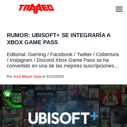
RUMOR: UBISOFT+ SE INTEGRARÍA A
XBOX GAME PASS
Editorial: Gaming / Facebook / Twitter / Cobertura
/ Instagram / Discord Xbox Game Pass se ha
convertido en una de las mejores suscripciones
de videojuegos con la integración de EA Play al
servicio. Ahora rumores advierten que Ubisoft+
Por
José Miguel Tapia
el 31/12/2020
también podría llegar al servicio premium de
Microsoft Esto fue revelado por el sitio
especializado Xbox […]