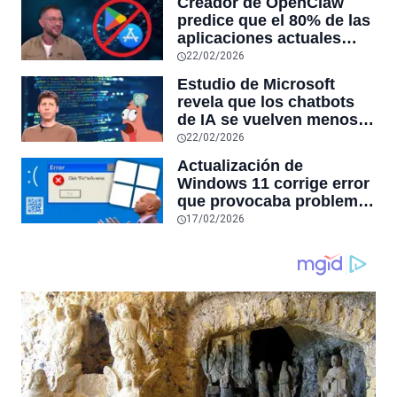
Creador de OpenClaw
RAM y mucho más
predice que el 80% de las
aplicaciones actuales
desaparecerán en el
22/02/2026
futuro: “Solo sobrevivirán
Estudio de Microsoft
las aplicaciones con
revela que los chatbots
sensores únicos o
de IA se vuelven menos
conexiones especiales a
confiables mientras más
22/02/2026
hardware
tiempo hablas con ellos:
Actualización de
la falta de confiabilidad
Windows 11 corrige error
sube un 112%
que provocaba problemas
al jugar en PC: los
17/02/2026
pantallazos azules se
producían desde 2023