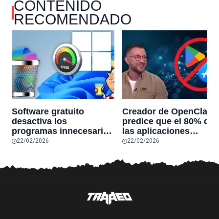
CONTENIDO
RECOMENDADO
Software gratuito
Creador de OpenClaw
desactiva los
predice que el 80% de
programas innecesarios
las aplicaciones
de Windows 11 y
actuales desaparecerá
22/02/2026
22/02/2026
optimiza el PC,
en el futuro: “Solo
reduciendo el uso de la
sobrevivirán las
RAM y mucho más
aplicaciones con
sensores únicos o
conexiones especiales
hardware