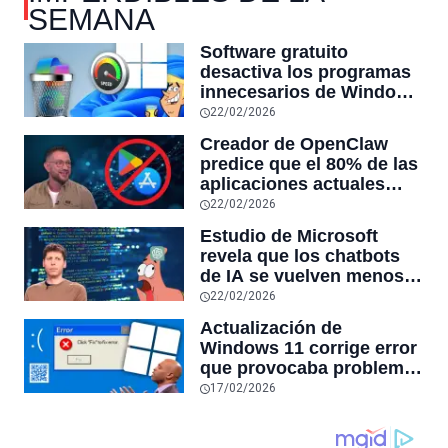
SEMANA
Software gratuito
desactiva los programas
innecesarios de Windows
11 y optimiza el PC,
22/02/2026
reduciendo el uso de la
Creador de OpenClaw
RAM y mucho más
predice que el 80% de las
aplicaciones actuales
desaparecerán en el
22/02/2026
futuro: “Solo sobrevivirán
Estudio de Microsoft
las aplicaciones con
revela que los chatbots
sensores únicos o
de IA se vuelven menos
conexiones especiales a
confiables mientras más
22/02/2026
hardware
tiempo hablas con ellos:
Actualización de
la falta de confiabilidad
Windows 11 corrige error
sube un 112%
que provocaba problemas
al jugar en PC: los
17/02/2026
pantallazos azules se
producían desde 2023