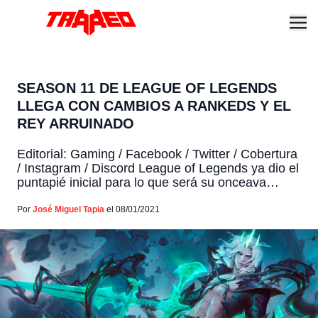
SEASON 11 DE LEAGUE OF LEGENDS
LLEGA CON CAMBIOS A RANKEDS Y EL
REY ARRUINADO
Editorial: Gaming / Facebook / Twitter / Cobertura
/ Instagram / Discord League of Legends ya dio el
puntapié inicial para lo que será su onceava
temporada competitiva y llega con muchas
novedades que la comunidad esperaba. En una
Por
José Miguel Tapia
el 08/01/2021
transmisión de una hora Riot Games reveló los
detalles de esta temporada 11 que promete
bastante […]