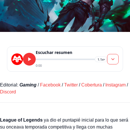
Escuchar resumen
1.1x
▾
0:00
Editorial:
Gaming
/
Facebook
/
Twitter
/
Cobertura
/
Instagram
/
Discord
League of Legends
ya dio el puntapié inicial para lo que será
su onceava temporada competitiva y llega con muchas