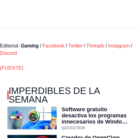
Editorial:
Gaming
/
Facebook
/
Twitter
/
Threads
/
Instagram
/
Discord
(FUENTE)
IMPERDIBLES DE LA
SEMANA
Software gratuito
desactiva los programas
innecesarios de Windows
11 y optimiza el PC,
22/02/2026
reduciendo el uso de la
Creador de OpenClaw