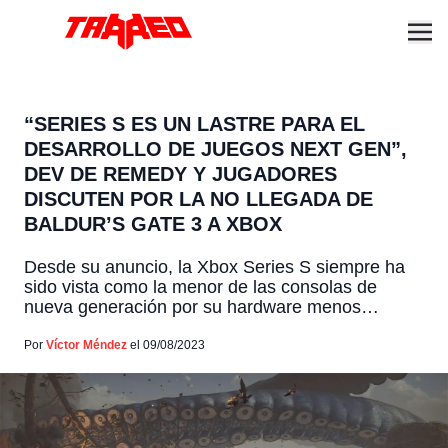
“SERIES S ES UN LASTRE PARA EL
DESARROLLO DE JUEGOS NEXT GEN”,
DEV DE REMEDY Y JUGADORES
DISCUTEN POR LA NO LLEGADA DE
BALDUR’S GATE 3 A XBOX
Desde su anuncio, la Xbox Series S siempre ha
sido vista como la menor de las consolas de
nueva generación por su hardware menos
potente, pero además una gran parte de la
comunidad de jugadores e incluso
Por
Víctor Méndez
el 09/08/2023
desarrolladores, la ven como un “lastre”. Algo que
al parecer comparte el Director de
Comunicaciones de Remedy Entertainment, […]