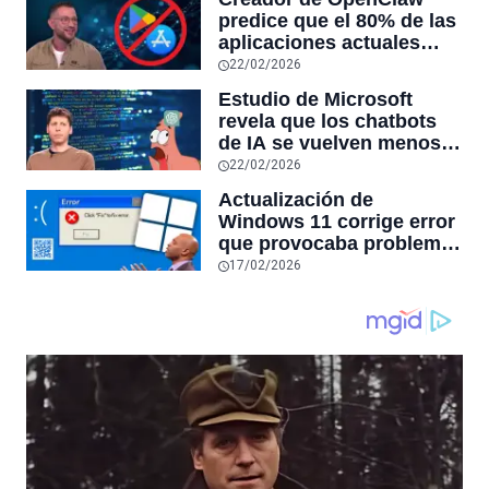
RAM y mucho más
predice que el 80% de las
aplicaciones actuales
desaparecerán en el
22/02/2026
futuro: “Solo sobrevivirán
Estudio de Microsoft
las aplicaciones con
revela que los chatbots
sensores únicos o
de IA se vuelven menos
conexiones especiales a
confiables mientras más
22/02/2026
hardware
tiempo hablas con ellos:
Actualización de
la falta de confiabilidad
Windows 11 corrige error
sube un 112%
que provocaba problemas
al jugar en PC: los
17/02/2026
pantallazos azules se
producían desde 2023