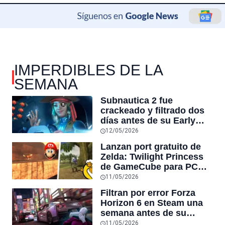
IMPERDIBLES DE LA
SEMANA
Subnautica 2 fue
crackeado y filtrado dos
días antes de su Early
Access en Steam,
12/05/2026
convirtiéndose en la
Lanzan port gratuito de
tercera filtración grande
Zelda: Twilight Princess
de la semana tras Forza
de GameCube para PC
Horizon 6
con 4K, frames sin límite,
11/05/2026
después de 6 años de
Filtran por error Forza
desarrollo, y Nintendo no
Horizon 6 en Steam una
lo puede detener
semana antes de su
estreno: Microsoft baneó
11/05/2026