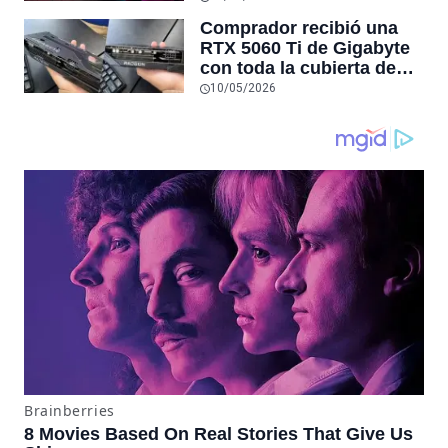
el hardware de quienes lo
Comprador recibió una
jugaron hasta el 31 de
RTX 5060 Ti de Gigabyte
diciembre de 9999
con toda la cubierta de
una Radeon y cinco
10/05/2026
meses antes otro usuario
recibió lo contrario:
tienen las piezas del otro