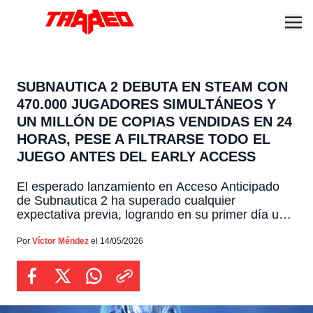
SUBNAUTICA 2 DEBUTA EN STEAM CON
470.000 JUGADORES SIMULTÁNEOS Y
UN MILLÓN DE COPIAS VENDIDAS EN 24
HORAS, PESE A FILTRARSE TODO EL
JUEGO ANTES DEL EARLY ACCESS
El esperado lanzamiento en Acceso Anticipado
de Subnautica 2 ha superado cualquier
expectativa previa, logrando en su primer día una
cifra impresionante de más de un millón de copias
vendidas y posicionándose rápidamente entre los
Por
Víctor Méndez
el 14/05/2026
títulos más populares de la actualidad de Steam,
en donde se ofrece a un precio de $29.99
dólares. Y es […]