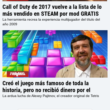
Call of Duty de 2017 vuelve a la lista de lo
más vendido en STEAM por mod GRATIS
que lo convierte en CoD MW2 de 2009
La herramienta recrea la experiencia multijugador del título del
año 2009
Creó el juego más famoso de toda la
historia, pero no recibió dinero por el
hasta muchos años después cuando los
La ardua lucha de Alexey Pajitnov, el creador original de Tetris
contratos originales del juego expiraron