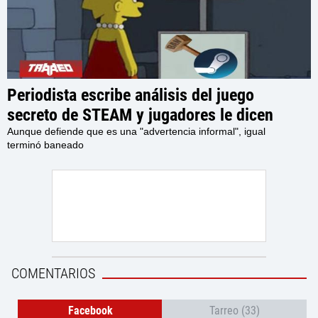
Periodista escribe análisis del juego
secreto de STEAM y jugadores le dicen
que lo borre porque está prohibido, pero
Aunque defiende que es una "advertencia informal", igual
terminó baneado
no hace caso y es baneado
COMENTARIOS
Facebook
Tarreo (33)