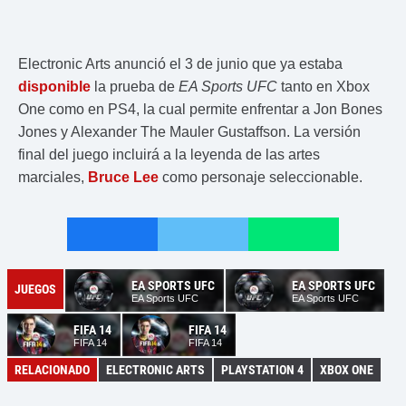
Electronic Arts anunció el 3 de junio que ya estaba
disponible
la prueba de
EA Sports UFC
tanto en Xbox
One como en PS4, la cual permite enfrentar a Jon Bones
Jones y Alexander The Mauler Gustaffson. La versión
final del juego incluirá a la leyenda de las artes
marciales,
Bruce Lee
como personaje seleccionable.
EA SPORTS UFC
EA SPORTS UFC
JUEGOS
EA Sports UFC
EA Sports UFC
FIFA 14
FIFA 14
FIFA 14
FIFA 14
RELACIONADO
ELECTRONIC ARTS
PLAYSTATION 4
XBOX ONE