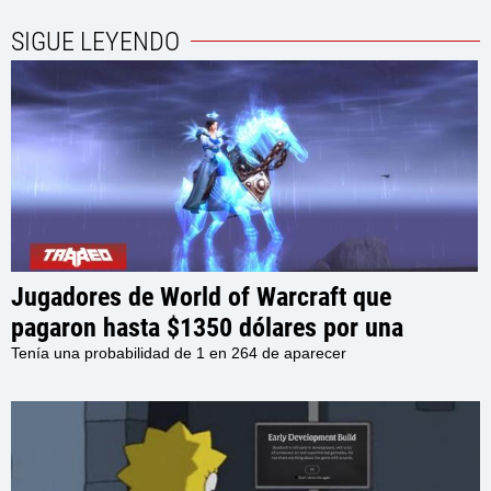
SIGUE LEYENDO
Jugadores de World of Warcraft que
pagaron hasta $1350 dólares por una
montura, se enteran que pronto se podrá
Tenía una probabilidad de 1 en 264 de aparecer
conseguir GRATIS