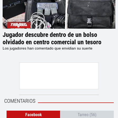
Jugador descubre dentro de un bolso
olvidado en centro comercial un tesoro
retro, con una PlayStation 2, accesorios y
Los jugadores han comentado que envidian su suerte
varios juegos en su interior
COMENTARIOS
Facebook
Tarreo (56)