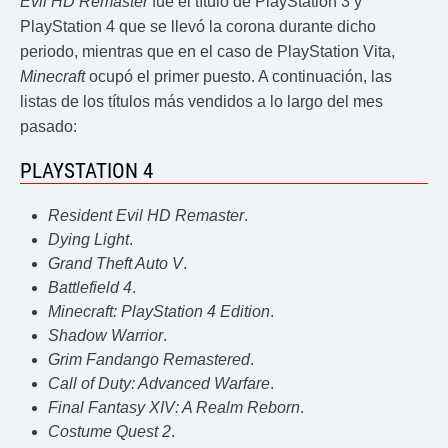
Evil HD Remaster
fue el título de PlayStation 3 y
PlayStation 4 que se llevó la corona durante dicho
periodo, mientras que en el caso de PlayStation Vita,
Minecraft
ocupó el primer puesto. A continuación, las
listas de los títulos más vendidos a lo largo del mes
pasado:
PLAYSTATION 4
Resident Evil HD Remaster
.
Dying Light
.
Grand Theft Auto V
.
Battlefield 4
.
Minecraft: PlayStation 4 Edition
.
Shadow Warrior
.
Grim Fandango Remastered
.
Call of Duty: Advanced Warfare
.
Final Fantasy XIV: A Realm Reborn
.
Costume Quest 2
.