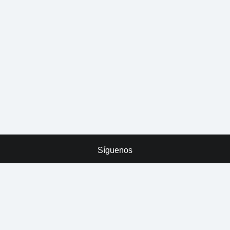
Síguenos
x
ADVERTISING
Tarreo