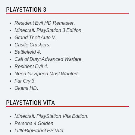
PLAYSTATION 3
Resident Evil HD Remaster
.
Minecraft: PlayStation 3 Edition
.
Grand Theft Auto V
.
Castle Crashers
.
Battlefield 4
.
Call of Duty: Advanced Warfare
.
Resident Evil 4
.
Need for Speed Most Wanted
.
Far Cry 3
.
Okami HD
.
PLAYSTATION VITA
Minecraft: PlayStation Vita Edition
.
Persona 4 Golden
.
LittleBigPlanet PS Vita
.