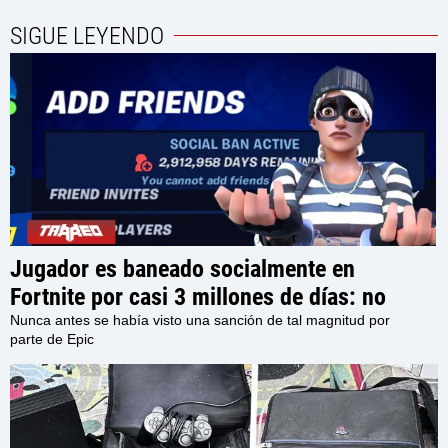
SIGUE LEYENDO
Jugador es baneado socialmente en
Fortnite por casi 3 millones de días: no
podrá interactuar con otros usuarios en el
Nunca antes se había visto una sanción de tal magnitud por
parte de Epic
juego por los próximos 7980 Años