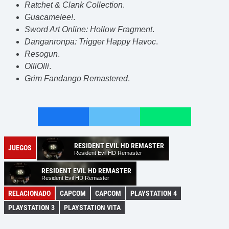
Ratchet & Clank Collection
.
Guacamelee!
.
Sword Art Online: Hollow Fragment
.
Danganronpa: Trigger Happy Havoc
.
Resogun
.
OlliOlli
.
Grim Fandango Remastered
.
RESIDENT EVIL HD REMASTER
JUEGOS
Resident Evil HD Remaster
RESIDENT EVIL HD REMASTER
Resident Evil HD Remaster
RELACIONADO
CAPCOM
CAPCOM
PLAYSTATION 4
PLAYSTATION 3
PLAYSTATION VITA