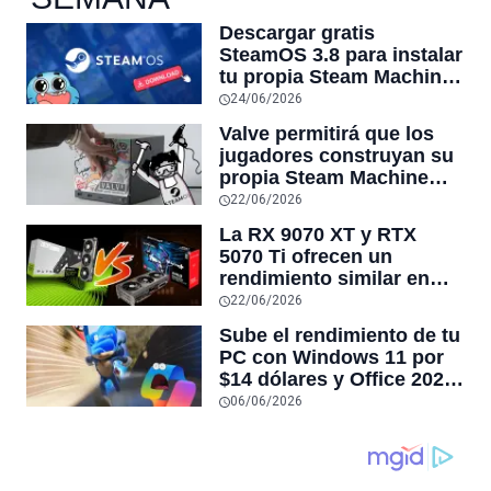
Descargar gratis
SteamOS 3.8 para instalar
tu propia Steam Machine
en tu PC
24/06/2026
Valve permitirá que los
jugadores construyan su
propia Steam Machine
con las piezas que
22/06/2026
quieran usando SteamOS
La RX 9070 XT y RTX
5070 Ti ofrecen un
rendimiento similar en
juegos exigentes, pero la
22/06/2026
tarjeta de AMD cuesta
Sube el rendimiento de tu
hasta $300 dólares menos
PC con Windows 11 por
que la NVIDIA
$14 dólares y Office 2024
por $18 en venta
06/06/2026
CyberDay