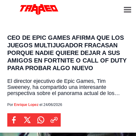
CEO DE EPIC GAMES AFIRMA QUE LOS
JUEGOS MULTIJUGADOR FRACASAN
PORQUE NADIE QUIERE DEJAR A SUS
AMIGOS EN FORTNITE O CALL OF DUTY
PARA PROBAR ALGO NUEVO
El director ejecutivo de Epic Games, Tim
Sweeney, ha compartido una interesante
perspectiva sobre el panorama actual de los
juegos multijugador, explicando que muchos de
los nuevos lanzamientos de este tipo están
Por
Enrique Lopez
el 24/06/2026
fracasando de forma consecutiva debido a que
los usuarios no encuentran motivos reales para
abandonar a sus grupos de amigos en los títulos
[…]