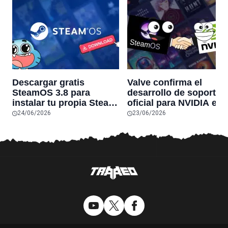
Descargar gratis
Valve confirma el
SteamOS 3.8 para
desarrollo de soporte
instalar tu propia Steam
oficial para NVIDIA en
Machine en tu PC
SteamOS
24/06/2026
23/06/2026