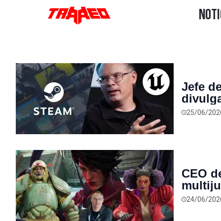
Jefe de
divulg
“irres
25/06/202
futuro
CEO de
multij
sus am
24/06/202
algo n