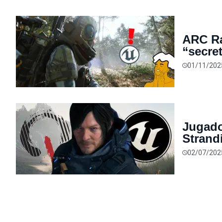
ARC Ra
“secret
exigen
01/11/202
Jugado
Strand
un vet
02/07/202
motor,