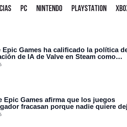
 Epic Games ha calificado la política d
ación de IA de Valve en Steam como
ponsable” porque afirma que será norma
6
 Epic Games afirma que los juegos
ugador fracasan porque nadie quiere dej
igos en Fortnite o Call of Duty para pr
6
uevo