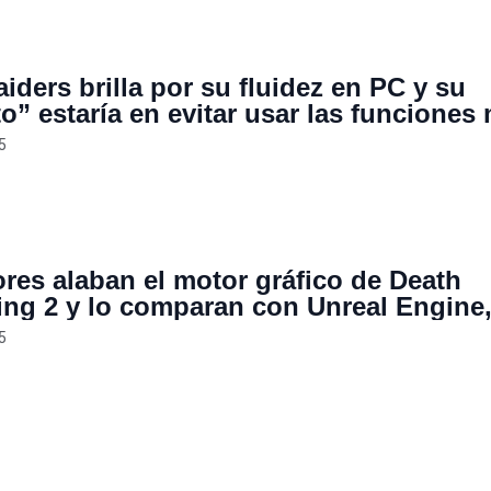
iders brilla por su fluidez en PC y su
o” estaría en evitar usar las funciones
tes de Unreal Engine 5
5
res alaban el motor gráfico de Death
ing 2 y lo comparan con Unreal Engine,
erano desarrollador responde: “No es e
5
 es quien lo usa”