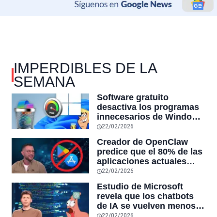
IMPERDIBLES DE LA
SEMANA
Software gratuito
desactiva los programas
innecesarios de Windows
11 y optimiza el PC,
22/02/2026
reduciendo el uso de la
Creador de OpenClaw
RAM y mucho más
predice que el 80% de las
aplicaciones actuales
desaparecerán en el
22/02/2026
futuro: “Solo sobrevivirán
Estudio de Microsoft
las aplicaciones con
revela que los chatbots
sensores únicos o
de IA se vuelven menos
conexiones especiales a
confiables mientras más
22/02/2026