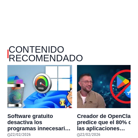
CONTENIDO
RECOMENDADO
Software gratuito
Creador de OpenClaw
desactiva los
predice que el 80% de
programas innecesarios
las aplicaciones
de Windows 11 y
actuales desaparecerá
22/02/2026
22/02/2026