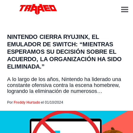
NINTENDO CIERRA RYUJINX, EL
EMULADOR DE SWITCH: “MIENTRAS
ESPERAMOS SU DECISIÓN SOBRE EL
ACUERDO, LA ORGANIZACIÓN HA SIDO
ELIMINADA.”
A lo largo de los años, Nintendo ha liderado una
constante ofensiva contra la escena homebrew,
logrando la eliminación de numerosos
emuladores de sus plataformas, y ahora ha
alcanzado a Ryujinx, uno de los emuladores más
Por
Freddy Hurtado
el 01/10/2024
populares para Nintendo Switch. Tras el reciente
retiro de Yuzu, otro emulador de código abierto
para Switch, Ryujinx ha […]