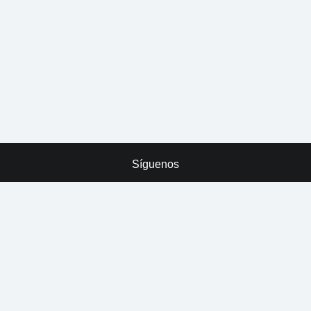
Síguenos
x
ADVERTISING
Tarreo
Derechos Reservados © LEVELUP.COM S de R.L. de C.V.