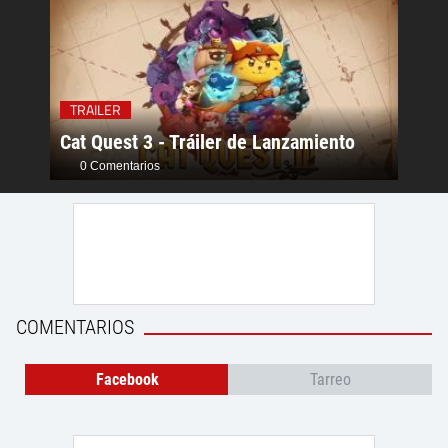
TRAI
TRAILER
Bleac
Cat Quest 3 - Tráiler de Lanzamiento
Pers
0 Comentarios
0 C
COMENTARIOS
Facebook
Tarreo