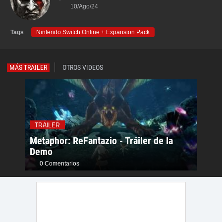
10/Ago/24
Tags
Nintendo Switch Online + Expansion Pack
MÁS TRAILER
OTROS VIDEOS
TRAILER
TRAI
Metaphor: ReFantazio - Tráiler de la
Meta
Demo
Dem
0 Comentarios
0 C