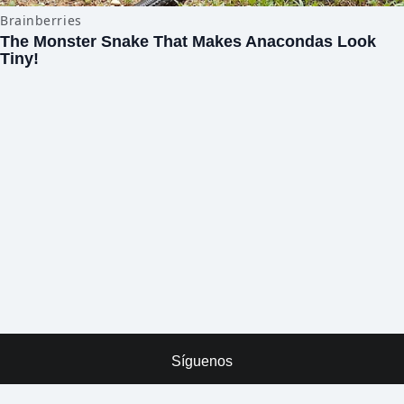
Síguenos
x