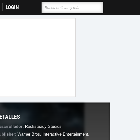
LOGIN
ETALLES
esarrollador:
Rocksteady Studios
ublisher:
Warner Bros. Interactive Entertainment
,