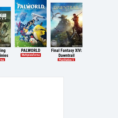
ing
PALWORLD
Final Fantasy XIV:
inies
Dawntrail
Multiplataforma
orma
PlayStation 5