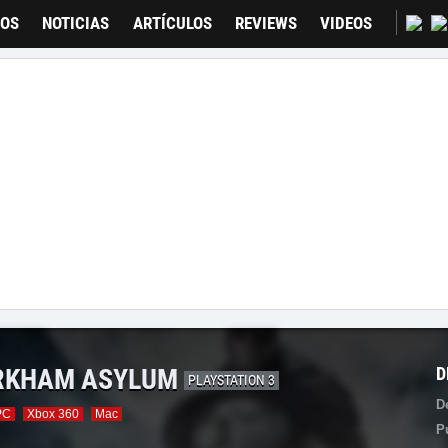
GOS
NOTICIAS
ARTÍCULOS
REVIEWS
VIDEOS
RKHAM ASYLUM
D
PLAYSTATION 3
D
PC
Xbox 360
Mac
P