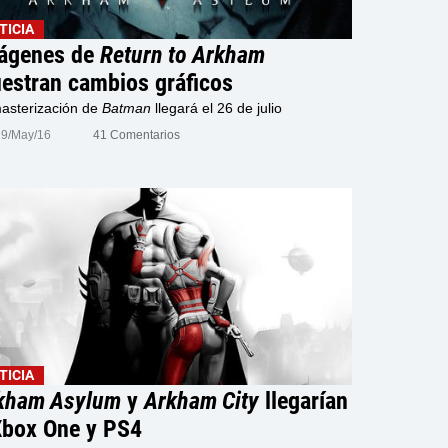
TICIA
ágenes de
Return to Arkham
estran cambios gráficos
asterización de
Batman
llegará el 26 de julio
19/May/16
41 Comentarios
TICIA
kham Asylum
y
Arkham City
llegarían
Xbox One y PS4