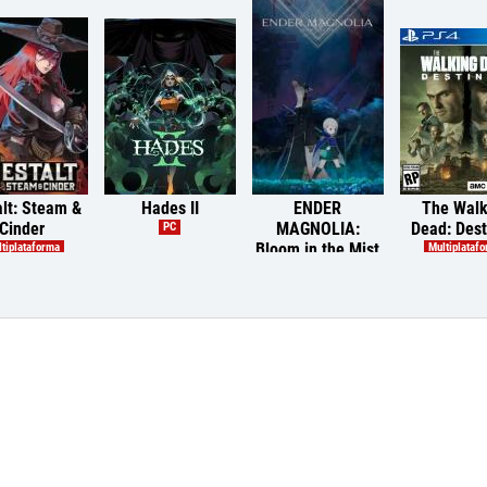
lt: Steam &
Hades II
ENDER
The Walk
Cinder
MAGNOLIA:
Dead: Dest
PC
Bloom in the Mist
tiplataforma
Multiplataf
Multiplataforma