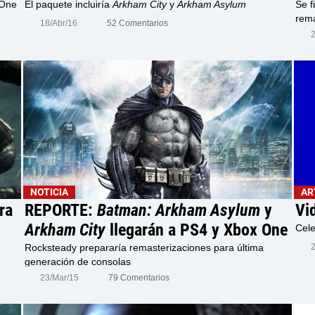
 One
El paquete incluiría
Arkham City
y
Arkham Asylum
Se f
rema
18/Abr/16
52 Comentarios
NOTICIA
AR
ra
REPORTE:
Batman: Arkham Asylum
y
Vi
Arkham City
llegarán a PS4 y Xbox One
Cele
Rocksteady prepararía remasterizaciones para última
2
generación de consolas
23/Mar/15
79 Comentarios