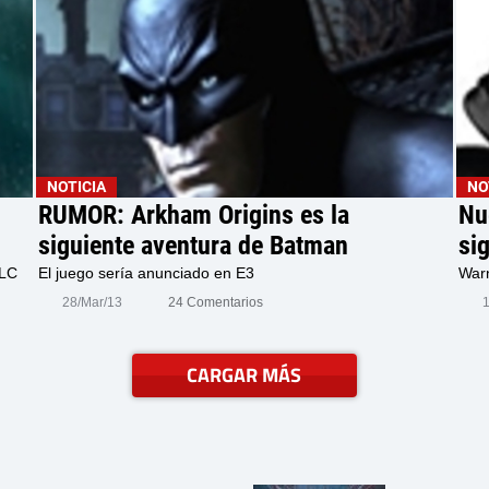
NOTICIA
NO
RUMOR: Arkham Origins es la
Nu
siguiente aventura de Batman
si
DLC
El juego sería anunciado en E3
Warn
28/Mar/13
24 Comentarios
CARGAR MÁS