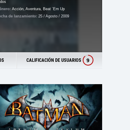
idos
énero:
Acción
,
Aventura
,
Beat ´em Up
echa de lanzamiento:
25 / Agosto / 2009
9
OS
CALIFICACIÓN DE USUARIOS