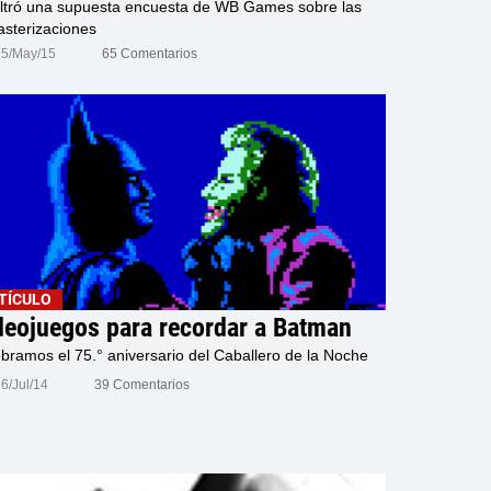
iltró una supuesta encuesta de WB Games sobre las
sterizaciones
25/May/15
65 Comentarios
TÍCULO
deojuegos para recordar a Batman
bramos el 75.° aniversario del Caballero de la Noche
6/Jul/14
39 Comentarios