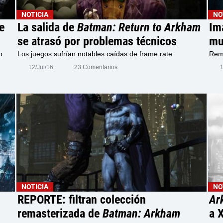
NOTICIA
NO
e
La salida de
Batman: Return to Arkham
Im
se atrasó por problemas técnicos
mu
o
Los juegos sufrían notables caídas de frame rate
Rem
12/Jul/16
23 Comentarios
NOTICIA
NO
REPORTE: filtran colección
Ar
remasterizada de
Batman: Arkham
a 