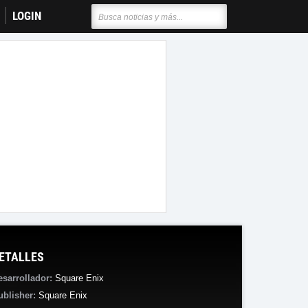
LOGIN
ETALLES
esarrollador:
Square Enix
ublisher:
Square Enix