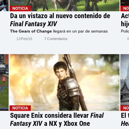
NOTICIA
NO
Da un vistazo al nuevo contenido de
Ac
Final Fantasy XIV
hi
The Gears of Change
llegará en un par de semanas
Poli
12/Feb/16
7 Comentarios
NOTICIA
NO
Square Enix considera llevar
Final
El 
Fantasy XIV
a NX y Xbox One
He