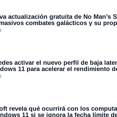
va actualización gratuita de No Man’s 
masivos combates galácticos y su prop
la de la Muerte” capaz de destruir esta
6
ales
des activar el nuevo perfil de baja late
dows 11 para acelerar el rendimiento d
6
oft revela qué ocurrirá con los comput
ndows 11 si se ignora la fecha límite de