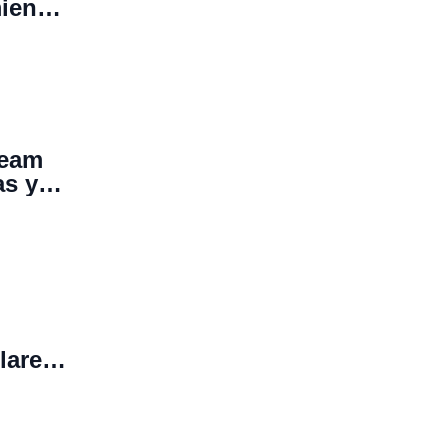
mienzo
team
as y
lares