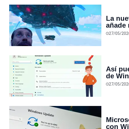
La nue
añade 
“Estrel
27/05/202
espaci
Así pue
de Win
CPU
27/05/202
Micros
con Wi