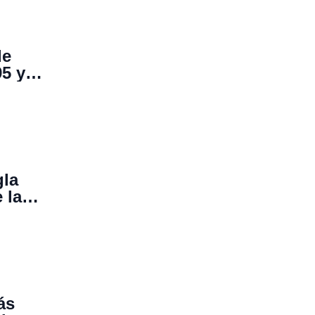
de
5 y
 casi
gla
 la
ás