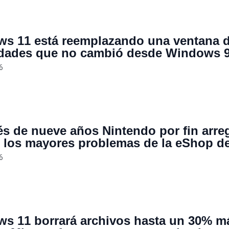
s 11 está reemplazando una ventana 
dades que no cambió desde Windows 9
por fin tendrá modo oscuro después de
6
s
s de nueve años Nintendo por fin arre
 los mayores problemas de la eShop de
do Switch
6
s 11 borrará archivos hasta un 30% m