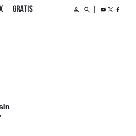
de
sin