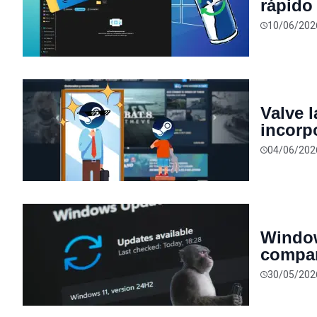
rápido
de fut
10/06/202
Valve 
incorp
mejora
04/06/202
Window
compar
inalám
30/05/202
AirPod