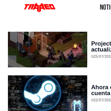
Projec
actual
animal
25/07/202
superv
Ahora 
cuenta
direct
22/07/202