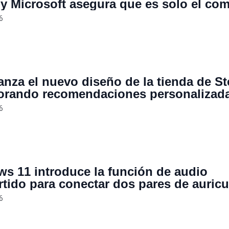
 y Microsoft asegura que es solo el co
uras actualizaciones
6
lanza el nuevo diseño de la tienda de S
orando recomendaciones personalizad
s visuales
6
s 11 introduce la función de audio
tido para conectar dos pares de auricu
bricos simultáneamente al estilo de los
6
s