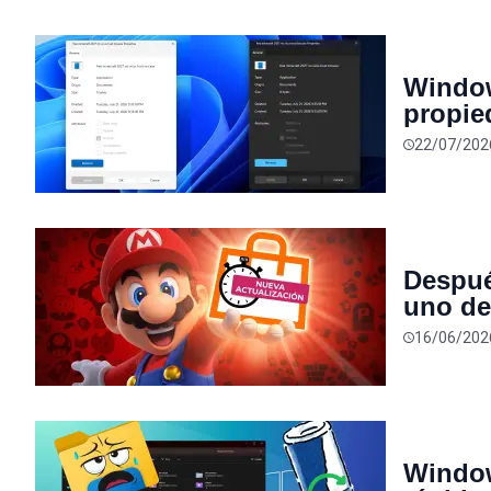
Window
propie
ahora 
22/07/202
30 año
Despué
uno de
Ninten
16/06/202
Window