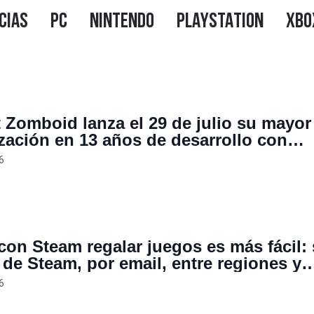
t Zomboid lanza el 29 de julio su mayor
ización en 13 años de desarrollo con
es, ganadería, nuevo mapa y sistemas 
6
ivencia completamente renovados
con Steam regalar juegos es más fácil: 
 de Steam, por email, entre regiones y
o desde la lista de deseados del amigo
6