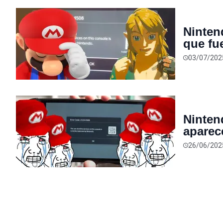
Ninten
que fu
dueño 
03/07/202
Ninten
aparec
las es
26/06/202