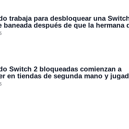
do trabaja para desbloquear una Switch
e baneada después de que la hermana 
cambiara en broma su ID a “Twink Link
5
do Switch 2 bloqueadas comienzan a
er en tiendas de segunda mano y juga
tán comprando sin saberlo
5