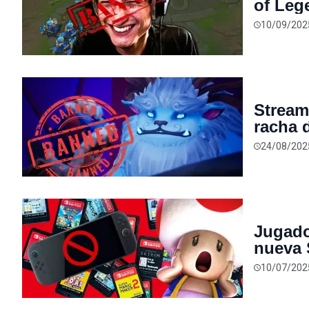
of Leg
manten
10/09/202
Stream
racha 
termin
24/08/202
Jugado
nueva 
porque
10/07/202