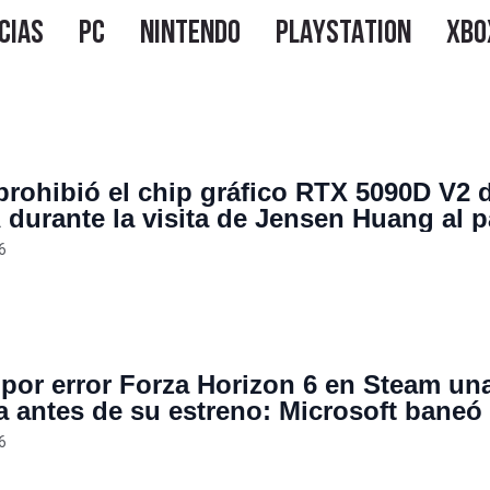
prohibió el chip gráfico RTX 5090D V2 
 durante la visita de Jensen Huang al p
o
6
n por error Forza Horizon 6 en Steam un
 antes de su estreno: Microsoft baneó 
re de quienes lo jugaron hasta el 31 de
6
bre de 9999