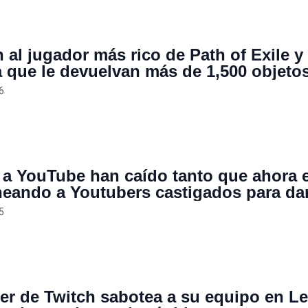
 al jugador más rico de Path of Exile y
a que le devuelvan más de 1,500 objeto
lazables atrapados en su cuenta: “es el
6
 mi vida”
s a YouTube han caído tanto que ahora 
eando a Youtubers castigados para da
gunda oportunidad, aunque con condi
5
er de Twitch sabotea a su equipo en L