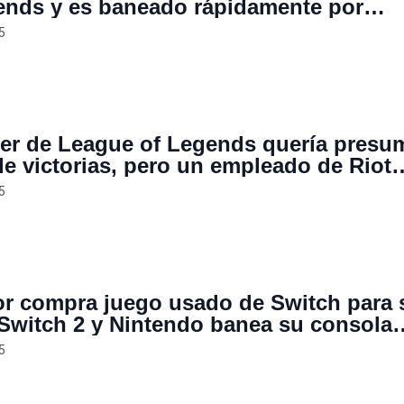
ends y es baneado rápidamente por
er su puntuación de minions en cero
5
er de League of Legends quería presum
de victorias, pero un empleado de Riot
ó baneando todas sus cuentas
5
r compra juego usado de Switch para 
Switch 2 y Nintendo banea su consola
 el cartucho había sido clonado antes
5