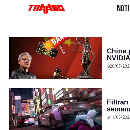
China 
NVIDIA
asiátic
20/05/202
Filtra
semana
hardwa
11/05/202
diciem