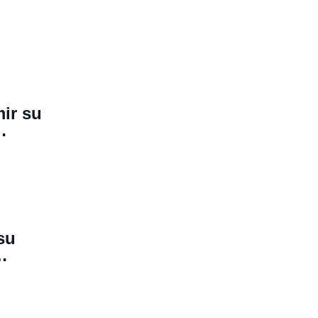
ir su
su