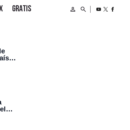
de
aís
a
el