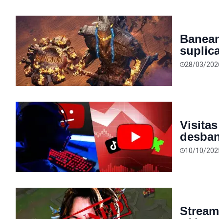
Banean
suplic
irremp
28/03/202
día de
Visita
desban
una se
10/10/202
Stream