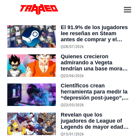
El 91.9% de los jugadores
lee reseñas en Steam
antes de comprar y el
51.1% evita los juegos
28/07/2026
con calificación “Mixta” o
Quienes crecieron
peor, según un nuevo
admirando a Vegeta
estudio
tendrían una base moral
más sólida que los fans
23/06/2026
de Goku, según estudio
Científicos crean
psicologíco
herramienta para medir la
“depresión post-juego”,
ese vacío que sientes al
23/03/2026
terminar un videojuego
Revelan que los
que te atrapó: los fans de
jugadores de League of
RPGs son los más
Legends de mayor edad y
afectados
rango alto tienden a ser
15/01/2026