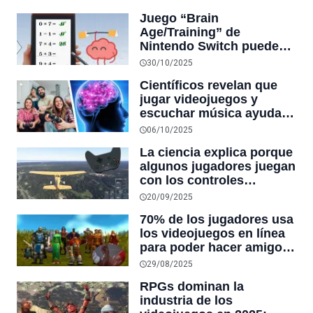
más antisociales y
Juego “Brain
priorizan insultar sobre
Age/Training” de
ganar
Nintendo Switch puede
revertir diez años de
30/10/2025
envejecimiento cerebral:
Científicos revelan que
“quizá yo también debería
jugar videojuegos y
hacerlo”
escuchar música ayuda a
frenar el envejecimiento
06/10/2025
cerebral
La ciencia explica porque
algunos jugadores juegan
con los controles
invertidos: todo es
20/09/2025
atención mental y visual
70% de los jugadores usa
los videojuegos en línea
para poder hacer amigos:
“unirse para conquistar
29/08/2025
mazmorras es una de las
RPGs dominan la
partes más gratificantes”
industria de los