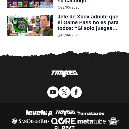
su catálogo
22/05/2025
Jefe de Xbox admite que
el Game Pass no es para
todos: “Si solo juegas
uno o dos juegos al año,
16/04/2025
mejor que los compres”