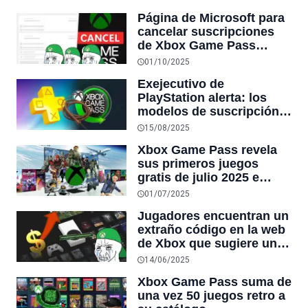
descuentos en DLC para
Página de Microsoft para
suscriptores
cancelar suscripciones
de Xbox Game Pass
colapsa tras anunciarse
01/10/2025
alza de hasta 90% en plan
Exejecutivo de
Ultimate
PlayStation alerta: los
modelos de suscripción
como Game Pass
15/08/2025
convierten a los
Xbox Game Pass revela
desarrolladores en
sus primeros juegos
“esclavos asalariados”
gratis de julio 2025 e
incluye un esperado
01/07/2025
lanzamiento de día uno
Jugadores encuentran un
extraño código en la web
de Xbox que sugiere un
nuevo aumento en el
14/06/2025
precio de Game Pass
Xbox Game Pass suma de
una vez 50 juegos retro a