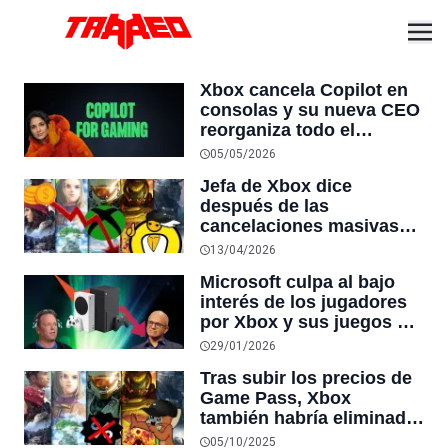
Xbox cancela Copilot en
consolas y su nueva CEO
reorganiza todo el
liderazgo con ejecutivos
05/05/2026
de IA mientras la división
Jefa de Xbox dice
reporta su cuarta caída de
después de las
ingresos en seis
cancelaciones masivas
trimestres
del servicio que “Game
13/04/2026
Pass se ha vuelto
Microsoft culpa al bajo
demasiado caro para los
interés de los jugadores
jugadores” y que podría
por Xbox y sus juegos de
bajar pronto
los bajos ingresos de la
29/01/2026
compañía, pero ignora las
Tras subir los precios de
alzas de precios de Game
Game Pass, Xbox
Pass y sus consolas
también habría eliminado
la mayoría de los
05/10/2025