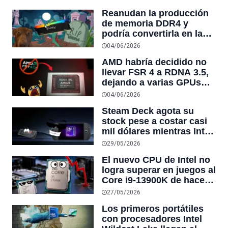
diferencia a más de 3
Reanudan la producción
veces
de memoria DDR4 y
podría convertirla en la
mejor alternativa para
04/06/2026
actualizar un PC sin
AMD habría decidido no
gastar de más
llevar FSR 4 a RDNA 3.5,
dejando a varias GPUs
sin su mejor tecnología
04/06/2026
para aumentar FPS y
Steam Deck agota su
rendimiento
stock pese a costar casi
mil dólares mientras Intel
desafía al mercado con
29/05/2026
sus nuevos chips para
El nuevo CPU de Intel no
consolas portátiles
logra superar en juegos al
Core i9-13900K de hace
cuatro años en las
27/05/2026
pruebas de rendimiento
Los primeros portátiles
con procesadores Intel