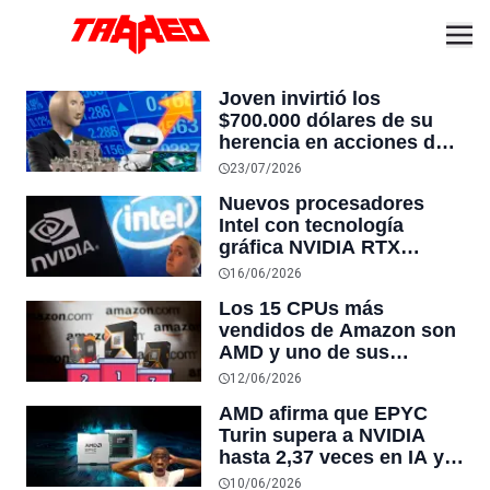
Joven invirtió los
$700.000 dólares de su
herencia en acciones de
Intel justo en el peor día
23/07/2026
de la empresa y fue la
Nuevos procesadores
burla de internet: hoy
Intel con tecnología
valen $2.3 millones
gráfica NVIDIA RTX
estarían programados
16/06/2026
para 2028
Los 15 CPUs más
vendidos de Amazon son
AMD y uno de sus
procesadores más
12/06/2026
costoso logra el primer
AMD afirma que EPYC
lugar absoluto
Turin supera a NVIDIA
hasta 2,37 veces en IA y
que Zen 6 elevará la
10/06/2026