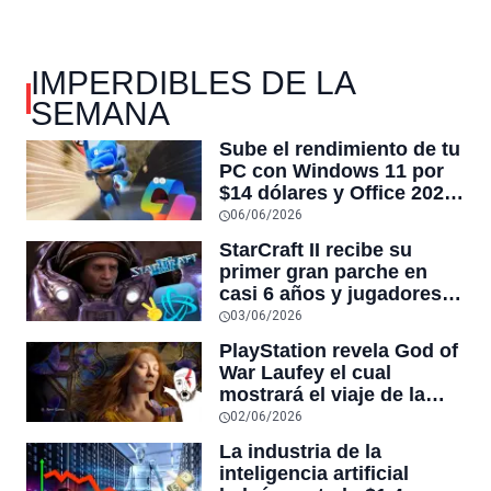
IMPERDIBLES DE LA
SEMANA
Sube el rendimiento de tu
PC con Windows 11 por
$14 dólares y Office 2024
por $18 en venta
06/06/2026
CyberDay
StarCraft II recibe su
primer gran parche en
casi 6 años y jugadores
dicen que es
03/06/2026
“esencialmente un juego
PlayStation revela God of
nuevo”
War Laufey el cual
mostrará el viaje de la
esposa de Kratos tras su
02/06/2026
muerte
La industria de la
inteligencia artificial