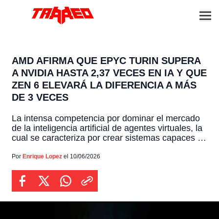
AMD AFIRMA QUE EPYC TURIN SUPERA
A NVIDIA HASTA 2,37 VECES EN IA Y QUE
ZEN 6 ELEVARÁ LA DIFERENCIA A MÁS
DE 3 VECES
La intensa competencia por dominar el mercado
de la inteligencia artificial de agentes virtuales, la
cual se caracteriza por crear sistemas capaces de
tomar decisiones autónomas y ejecutar tareas
complejas, ha impulsado a los principales
Por
Enrique Lopez
el 10/06/2026
fabricantes de procesadores a acelerar
drásticamente sus desarrollos tecnológicos, para
potenciar las nuevas megafábricas de servidores
a nivel mundial. En […]