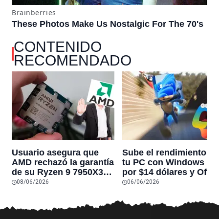
CONTENIDO
RECOMENDADO
Usuario asegura que
Sube el rendimiento de
AMD rechazó la garantía
tu PC con Windows 11
de su Ryzen 9 7950X3D
por $14 dólares y Offic
después de que el
2024 por $18 en venta
08/06/2026
06/06/2026
procesador dejara de
CyberDay
funcionar por un
problema conocido