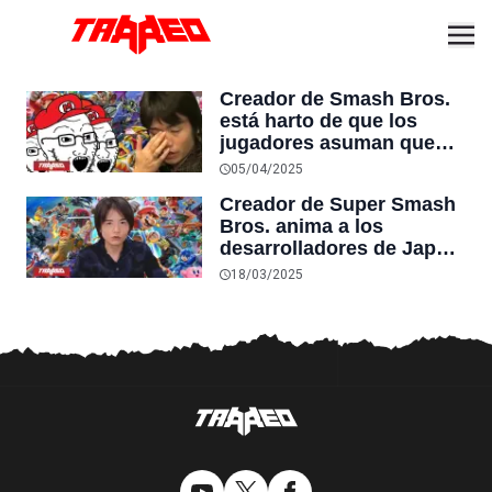
Creador de Smash Bros.
está harto de que los
jugadores asuman que
posee conocimientos
05/04/2025
secretos de Nintendo: “Ya
Creador de Super Smash
no puedo tuitear con
Bros. anima a los
libertad…”
desarrolladores de Japón
a crear juegos que los
18/03/2025
japoneses adoran, en
lugar de americanizarlos