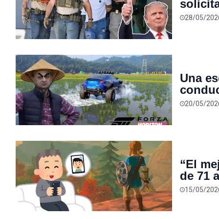
solici
bancar
28/05/202
las pol
Una es
conduc
preocu
20/05/202
“El me
de 71 a
de las
15/05/202