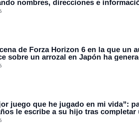
tando nombres, direcciones e informaci
ia de usuarios de Reddit y X que critiq
6
íticas migratorias del gobierno
cena de Forza Horizon 6 en la que un a
e sobre un arrozal en Japón ha gener
pación entre los usuarios
6
jor juego que he jugado en mi vida”: p
ños le escribe a su hijo tras completar
 mejores quests de Zelda: Breath of the
6