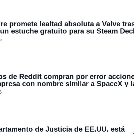
re promete lealtad absoluta a Valve tra
r un estuche gratuito para su Steam Dec
6
os de Reddit compran por error accion
presa con nombre similar a SpaceX y l
subir un 165%
6
artamento de Justicia de EE.UU. está