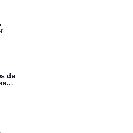
s
k
es de
as