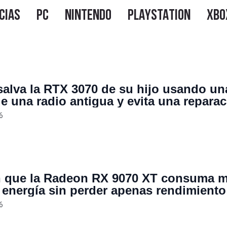
salva la RTX 3070 de su hijo usando un
de una radio antigua y evita una repara
0 dólares: ahora funciona mejor que an
6
 que la Radeon RX 9070 XT consuma 
energía sin perder apenas rendimiento
os ajustes manuales
6