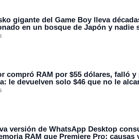
sko gigante del Game Boy lleva década
nado en un bosque de Japón y nadie 
legó ahí
6
r compró RAM por $55 dólares, falló y 
ía: le devuelven solo $46 que no le alca
omprar la misma memoria porque ahora
6
 $140
va versión de WhatsApp Desktop con
moria RAM que Premiere Pro: causas 