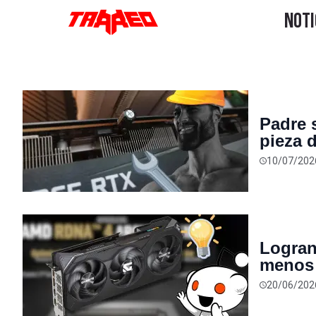
Padre 
pieza 
de $12
10/07/202
Logran
menos 
pequeñ
20/06/202