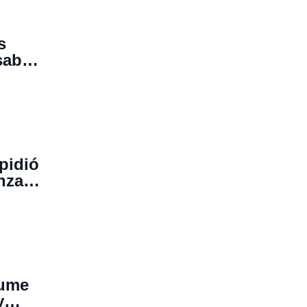
s
sabe
pidió
nza
sume
y