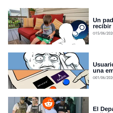
Un pad
recibi
15/06/202
Usuari
una em
hacen 
01/06/202
El Dep