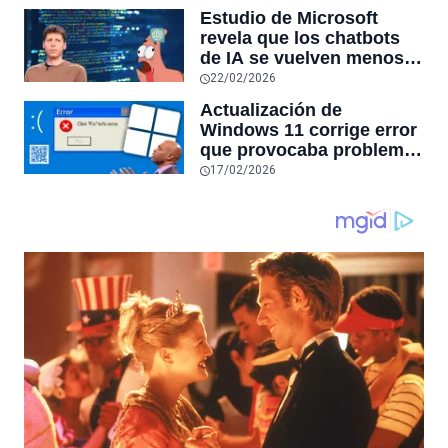
futuro: “Solo sobrevivirán
Estudio de Microsoft
las aplicaciones con
revela que los chatbots
sensores únicos o
de IA se vuelven menos
conexiones especiales a
confiables mientras más
22/02/2026
hardware
tiempo hablas con ellos:
Actualización de
la falta de confiabilidad
Windows 11 corrige error
sube un 112%
que provocaba problemas
al jugar en PC: los
17/02/2026
pantallazos azules se
producían desde 2023