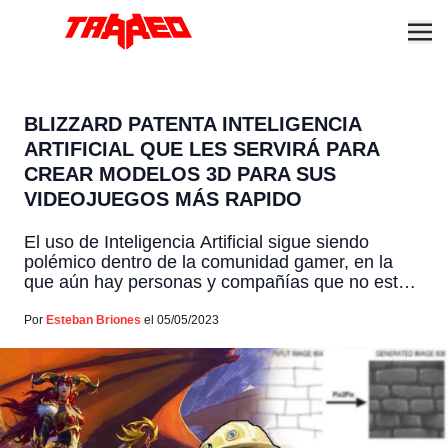
BLIZZARD PATENTA INTELIGENCIA
ARTIFICIAL QUE LES SERVIRÁ PARA
CREAR MODELOS 3D PARA SUS
VIDEOJUEGOS MÁS RAPIDO
El uso de Inteligencia Artificial sigue siendo
polémico dentro de la comunidad gamer, en la
que aún hay personas y compañías que no están
a favor, mientras que otros ya la están adoptando.
El caso más reciente es de la compañía Blizzard,
Por
Esteban Briones
el 05/05/2023
los que, durante esta semana, patentaron una IA
con la que buscan crear […]