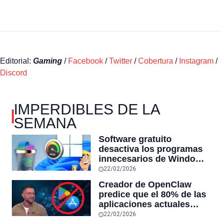
Editorial:
Gaming
/
Facebook
/
Twitter
/
Cobertura
/
Instagram
/
Discord
IMPERDIBLES DE LA
SEMANA
Software gratuito
desactiva los programas
innecesarios de Windows
11 y optimiza el PC,
22/02/2026
reduciendo el uso de la
Creador de OpenClaw
RAM y mucho más
predice que el 80% de las
aplicaciones actuales
desaparecerán en el
22/02/2026