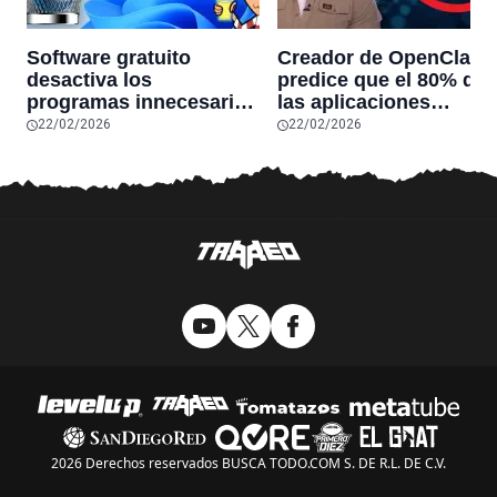
Software gratuito
Creador de OpenClaw
desactiva los
predice que el 80% de
programas innecesarios
las aplicaciones
de Windows 11 y
actuales desaparecerá
22/02/2026
22/02/2026
optimiza el PC,
en el futuro: “Solo
reduciendo el uso de la
sobrevivirán las
RAM y mucho más
aplicaciones con
sensores únicos o
conexiones especiales
hardware
2026 Derechos reservados BUSCA TODO.COM S. DE R.L. DE C.V.