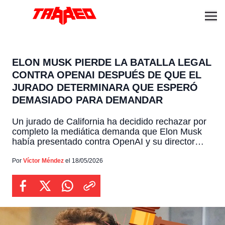
ELON MUSK PIERDE LA BATALLA LEGAL
CONTRA OPENAI DESPUÉS DE QUE EL
JURADO DETERMINARA QUE ESPERÓ
DEMASIADO PARA DEMANDAR
Un jurado de California ha decidido rechazar por
completo la mediática demanda que Elon Musk
había presentado contra OpenAI y su director
ejecutivo, Sam Altman, cerrando de forma
unánime un caso que prometía sacudir la
Por
Víctor Méndez
el 18/05/2026
industria tecnológica, pero que terminó
resolviéndose debido a que el multimillonario dejó
pasar demasiado tiempo para exigir cuentas ante
la […]