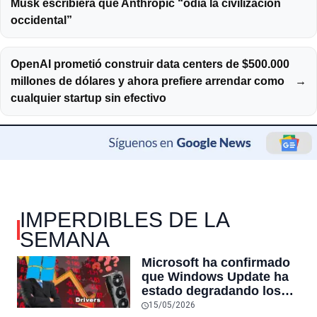
Musk escribiera que Anthropic “odia la civilización
occidental”
OpenAI prometió construir data centers de $500.000
millones de dólares y ahora prefiere arrendar como
→
cualquier startup sin efectivo
IMPERDIBLES DE LA
SEMANA
Microsoft ha confirmado
que Windows Update ha
estado degradando los
controladores de GPU
15/05/2026