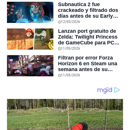
más recientes por otros
Subnautica 2 fue
más antiguos
crackeado y filtrado dos
días antes de su Early
Access en Steam,
12/05/2026
convirtiéndose en la
Lanzan port gratuito de
tercera filtración grande
Zelda: Twilight Princess
de la semana tras Forza
de GameCube para PC
Horizon 6
con 4K, frames sin límite,
11/05/2026
después de 6 años de
Filtran por error Forza
desarrollo, y Nintendo no
Horizon 6 en Steam una
lo puede detener
semana antes de su
estreno: Microsoft baneó
11/05/2026
el hardware de quienes lo
jugaron hasta el 31 de
diciembre de 9999