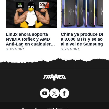
Linux ahora soporta
China ya produce DDR
NVIDIA Reflex y AMD
a 8.000 MT/s y se acer
Anti-Lag en cualquier
al nivel de Samsung, 
tarjeta gráfica
Hynix y Micron: la seña
18/05/2026
17/05/2026
más clara de que los
precios de memoria
podrían bajar