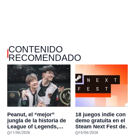
CONTENIDO
RECOMENDADO
Peanut, el “mejor”
18 juegos indie con
jungla de la historia de
demo gratuita en el
League of Legends,
Steam Next Fest de
pone fin a su carrera
junio de 2026 que no t
11/06/2026
10/06/2026