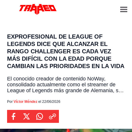
EXPROFESIONAL DE LEAGUE OF
LEGENDS DICE QUE ALCANZAR EL
RANGO CHALLENGER ES CADA VEZ
MÁS DIFÍCIL CON LA EDAD PORQUE
CAMBIAN LAS PRIORIDADES EN LA VIDA
El conocido creador de contenido NoWay,
consolidado actualmente como el streamer de
League of Legends más grande de Alemania, se
encuentra en plena preparación para emprender
un viaje sumamente importante hacia Corea del
Por
Víctor Méndez
el 22/06/2026
Sur, un destino elegido con el claro propósito de
medirse en los exigentes servidores locales
contra los mejores creadores del mundo durante
[…]