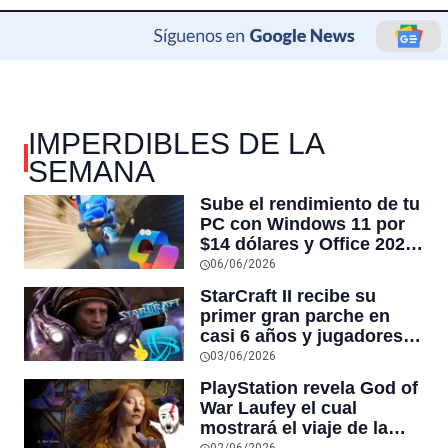
IMPERDIBLES DE LA
SEMANA
Sube el rendimiento de tu
PC con Windows 11 por
$14 dólares y Office 2024
por $18 en venta
06/06/2026
CyberDay
StarCraft II recibe su
primer gran parche en
casi 6 años y jugadores
dicen que es
03/06/2026
“esencialmente un juego
PlayStation revela God of
nuevo”
War Laufey el cual
mostrará el viaje de la
esposa de Kratos tras su
02/06/2026