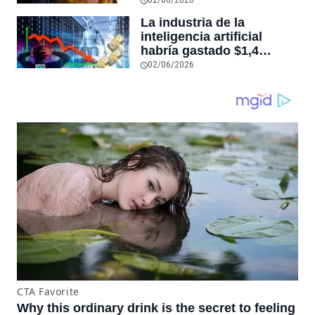
muerte
La industria de la
inteligencia artificial
habría gastado $1,4
billones de dólares y aún
02/06/2026
no sería rentable, según
sitio que rastrea la
economía de este auge