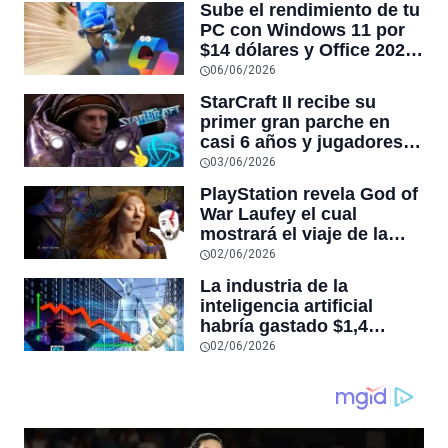
Sube el rendimiento de tu
PC con Windows 11 por
$14 dólares y Office 2024
por $18 en venta
06/06/2026
CyberDay
StarCraft II recibe su
primer gran parche en
casi 6 años y jugadores
dicen que es
03/06/2026
“esencialmente un juego
PlayStation revela God of
nuevo”
War Laufey el cual
mostrará el viaje de la
esposa de Kratos tras su
02/06/2026
muerte
La industria de la
inteligencia artificial
habría gastado $1,4
billones de dólares y aún
02/06/2026
no sería rentable, según
sitio que rastrea la
economía de este auge