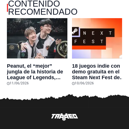
CONTENIDO
RECOMENDADO
Peanut, el “mejor”
18 juegos indie con
jungla de la historia de
demo gratuita en el
League of Legends,
Steam Next Fest de
pone fin a su carrera
junio de 2026 que no t
11/06/2026
10/06/2026
tras 11 años y se
puedes perder
despide en su último
stream