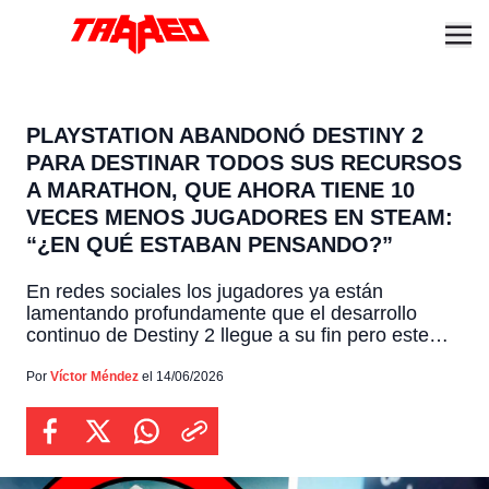
PLAYSTATION ABANDONÓ DESTINY 2
PARA DESTINAR TODOS SUS RECURSOS
A MARATHON, QUE AHORA TIENE 10
VECES MENOS JUGADORES EN STEAM:
“¿EN QUÉ ESTABAN PENSANDO?”
En redes sociales los jugadores ya están
lamentando profundamente que el desarrollo
continuo de Destiny 2 llegue a su fin pero este
dolor ha ido en un aumento constante luego de
que el usuario de X Pirat_Nation asegurara que
Por
Víctor Méndez
el 14/06/2026
“Sony canceló todas las nuevas expansiones de
Destiny 2 para trasladar recursos a su juego más
[…]