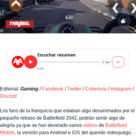
Escuchar resumen
1.1x
▾
0:00
Editorial:
Gaming
/
Facebook
/
Twitter
/
Cobertura
/
Instagram
/
Discord
Los fans de la franquicia que estaban algo desanimados por el
pequeño retraso de Battlefield 2042, podrán sentir algo de
alegría ya que se han develado varios
videos
de
Battlefield
Mobile
, la versión para Android e iOS del querido videojuego.