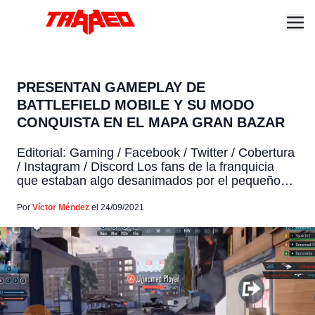
PRESENTAN GAMEPLAY DE
BATTLEFIELD MOBILE Y SU MODO
CONQUISTA EN EL MAPA GRAN BAZAR
Editorial: Gaming / Facebook / Twitter / Cobertura
/ Instagram / Discord Los fans de la franquicia
que estaban algo desanimados por el pequeño
retraso de Battlefield 2042, podrán sentir algo de
alegría ya que se han develado varios videos de
Por
Víctor Méndez
el 24/09/2021
Battlefield Mobile, la versión para Android e iOS
del querido videojuego. Puedes leer: Banean […]