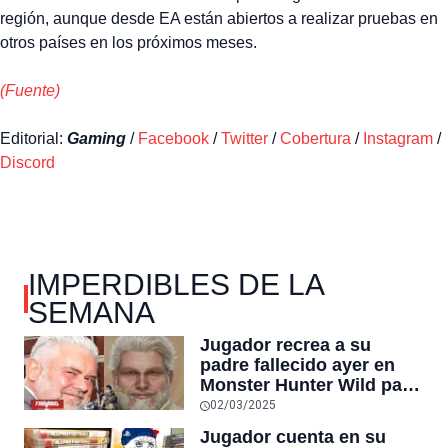
región, aunque desde EA están abiertos a realizar pruebas en
otros países en los próximos meses.
(Fuente)
Editorial:
Gaming
/
Facebook
/
Twitter
/
Cobertura
/
Instagram
/
Discord
IMPERDIBLES DE LA
SEMANA
Jugador recrea a su
padre fallecido ayer en
Monster Hunter Wild para
poder seguir jugando
02/03/2025
juntos, y el título superó
Jugador cuenta en su
el pico histórico de