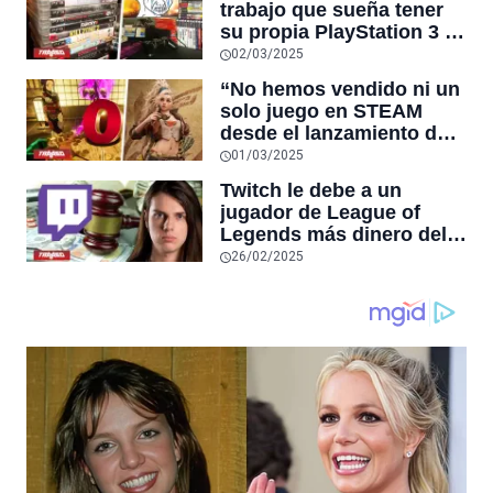
trabajo que sueña tener
usuarios simultáneos de
su propia PlayStation 3 y
DOTA 2 en STEAM
un compañero le regala
02/03/2025
su antigua consola con
“No hemos vendido ni un
muchos clásicos
solo juego en STEAM
desde el lanzamiento de
Monster Hunter Wilds”,
01/03/2025
afirma desarrollador
Twitch le debe a un
japonés de juegos
jugador de League of
independientes
Legends más dinero del
que existe en el mundo
26/02/2025