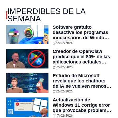
IMPERDIBLES DE LA
SEMANA
Software gratuito
desactiva los programas
innecesarios de Windows
11 y optimiza el PC,
22/02/2026
reduciendo el uso de la
Creador de OpenClaw
RAM y mucho más
predice que el 80% de las
aplicaciones actuales
desaparecerán en el
22/02/2026
futuro: “Solo sobrevivirán
Estudio de Microsoft
las aplicaciones con
revela que los chatbots
sensores únicos o
de IA se vuelven menos
conexiones especiales a
confiables mientras más
22/02/2026
hardware
tiempo hablas con ellos:
Actualización de
la falta de confiabilidad
Windows 11 corrige error
sube un 112%
que provocaba problemas
al jugar en PC: los
17/02/2026