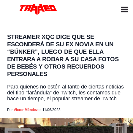
STREAMER XQC DICE QUE SE
ESCONDERÁ DE SU EX NOVIA EN UN
“BÚNKER”, LUEGO DE QUE ELLA
ENTRARA A ROBAR A SU CASA FOTOS
DE BEBÉS Y OTROS RECUERDOS
PERSONALES
Para quienes no estén al tanto de ciertas noticias
del tipo “farándula” de Twitch, les contamos que
hace un tiempo, el popular streamer de Twitch
Felix "xQc" Lengyel, tuvo una ruptura muy pública
y complicada con la también streamer, Adept. Ex
Por
Víctor Méndez
el 11/06/2023
novia quien según contó xQc, irrumpió en su casa
robando objetos personales irreemplazables, algo
[…]