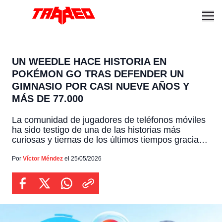
UN WEEDLE HACE HISTORIA EN
POKÉMON GO TRAS DEFENDER UN
GIMNASIO POR CASI NUEVE AÑOS Y
MÁS DE 77.000
La comunidad de jugadores de teléfonos móviles
ha sido testigo de una de las historias más
curiosas y tiernas de los últimos tiempos gracias
a la increíble hazaña de una criatura que muchos
considerarían débil o sin importancia dentro del
Por
Víctor Méndez
el 25/05/2026
famoso juego de atrapar monstruos de bolsillo, ya
que se trata de un humilde Weedle […]