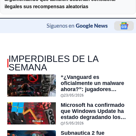
ilegales sus recompensas aleatorias
IMPERDIBLES DE LA
SEMANA
“¿Vanguard es
oficialmente un malware
ahora?”: jugadores
reaccionan al sistema
23/05/2026
antitrampas de
Microsoft ha confirmado
VALORANT tras inutilizar
que Windows Update ha
hardware usado por
estado degradando los
cheaters
controladores de GPU
15/05/2026
más recientes por otros
Subnautica 2 fue
más antiguos