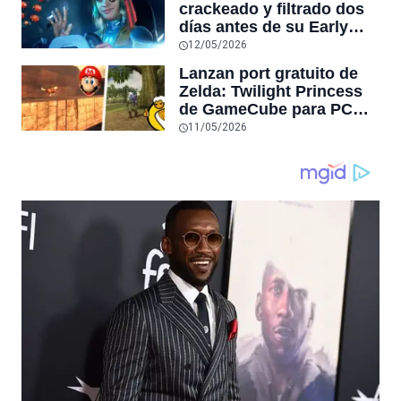
crackeado y filtrado dos
días antes de su Early
Access en Steam,
12/05/2026
convirtiéndose en la
Lanzan port gratuito de
tercera filtración grande
Zelda: Twilight Princess
de la semana tras Forza
de GameCube para PC
Horizon 6
con 4K, frames sin límite,
11/05/2026
después de 6 años de
desarrollo, y Nintendo no
lo puede detener