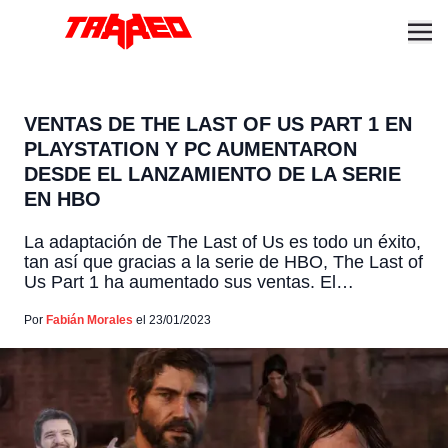
VENTAS DE THE LAST OF US PART 1 EN
PLAYSTATION Y PC AUMENTARON
DESDE EL LANZAMIENTO DE LA SERIE
EN HBO
La adaptación de The Last of Us es todo un éxito,
tan así que gracias a la serie de HBO, The Last of
Us Part 1 ha aumentado sus ventas. El
relanzamiento del juego disponible para PS5 y
PC ha vuelto a entrar en el top de juegos físicos
Por
Fabián Morales
el 23/01/2023
(en caja) del Reino Unido, ocupando […]