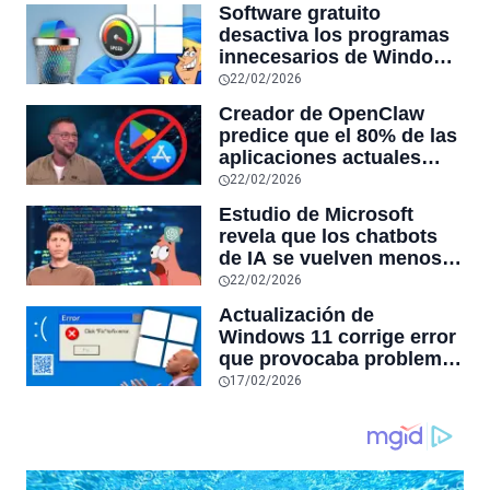
Software gratuito
desactiva los programas
innecesarios de Windows
11 y optimiza el PC,
22/02/2026
reduciendo el uso de la
Creador de OpenClaw
RAM y mucho más
predice que el 80% de las
aplicaciones actuales
desaparecerán en el
22/02/2026
futuro: “Solo sobrevivirán
Estudio de Microsoft
las aplicaciones con
revela que los chatbots
sensores únicos o
de IA se vuelven menos
conexiones especiales a
confiables mientras más
22/02/2026
hardware
tiempo hablas con ellos:
Actualización de
la falta de confiabilidad
Windows 11 corrige error
sube un 112%
que provocaba problemas
al jugar en PC: los
17/02/2026
pantallazos azules se
producían desde 2023