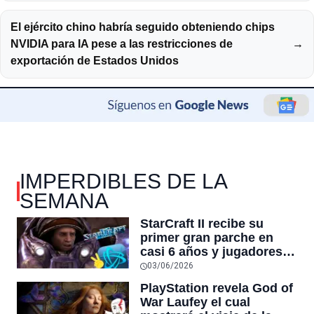
El ejército chino habría seguido obteniendo chips
NVIDIA para IA pese a las restricciones de
→
exportación de Estados Unidos
IMPERDIBLES DE LA
SEMANA
StarCraft II recibe su
primer gran parche en
casi 6 años y jugadores
dicen que es
03/06/2026
“esencialmente un juego
PlayStation revela God of
nuevo”
War Laufey el cual