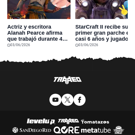
Actriz y escritora
StarCraft II recibe su
Alanah Pearce afirma
primer gran parche en
que trabajó durante 4
casi 6 años y jugadore
años creando God of
dicen que es
03/06/2026
03/06/2026
War: Laufey y los
“esencialmente un
jugadores creen que
juego nuevo”
“ahora todo tiene
sentido” tras ver su
tráiler