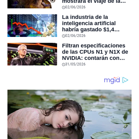
mostrará el viaje de la
esposa de Kratos tras su
02/06/2026
muerte
La industria de la
inteligencia artificial
habría gastado $1,4
billones de dólares y aún
02/06/2026
no sería rentable, según
Filtran especificaciones
sitio que rastrea la
de las CPUs N1 y N1X de
economía de este auge
NVIDIA: contarán con
hasta 20 núcleos Arm y el
31/05/2026
modelo estándar llegará
en configuraciones de 12
y 10 núcleos