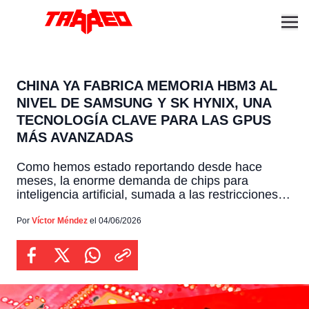
CHINA YA FABRICA MEMORIA HBM3 AL
NIVEL DE SAMSUNG Y SK HYNIX, UNA
TECNOLOGÍA CLAVE PARA LAS GPUS
MÁS AVANZADAS
Como hemos estado reportando desde hace
meses, la enorme demanda de chips para
inteligencia artificial, sumada a las restricciones
comerciales que Estados Unidos ha impuesto
para limitar el acceso a equipos de fabricación
Por
Víctor Méndez
el 04/06/2026
muy avanzados, tienen a la industria tecnológica
mundial presenciando un cambio muy
interesante. Ante este escenario tan complejo y
lleno de obstáculos, […]