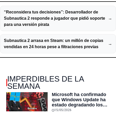
“Reconsidera tus decisiones”: Desarrollador de
Subnautica 2 responde a jugador que pidió soporte
→
para una versión pirata
Subnautica 2 arrasa en Steam: un millón de copias
→
vendidas en 24 horas pese a filtraciones previas
IMPERDIBLES DE LA
SEMANA
Microsoft ha confirmado
que Windows Update ha
estado degradando los
controladores de GPU
15/05/2026
más recientes por otros