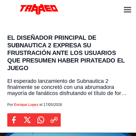
EL DISEÑADOR PRINCIPAL DE
SUBNAUTICA 2 EXPRESA SU
FRUSTRACIÓN ANTE LOS USUARIOS
QUE PRESUMEN HABER PIRATEADO EL
JUEGO
El esperado lanzamiento de Subnautica 2
finalmente se concretó con una abrumadora
mayoría de fanáticos disfrutando el título de forma
legítima, aunque un pequeño grupo decidió
navegar por las aguas de la piratería, una
Por
Enrique Lopez
el 17/05/2026
situación que llevó al diseñador principal del
proyecto a alzar la voz para frenar la actitud
descarada de estos usuarios. Poco […]