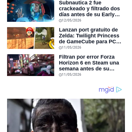
Subnautica 2 fue
más antiguos
crackeado y filtrado dos
días antes de su Early
Access en Steam,
12/05/2026
convirtiéndose en la
Lanzan port gratuito de
tercera filtración grande
Zelda: Twilight Princess
de la semana tras Forza
de GameCube para PC
Horizon 6
con 4K, frames sin límite,
11/05/2026
después de 6 años de
Filtran por error Forza
desarrollo, y Nintendo no
Horizon 6 en Steam una
lo puede detener
semana antes de su
estreno: Microsoft baneó
11/05/2026
el hardware de quienes lo
jugaron hasta el 31 de
diciembre de 9999