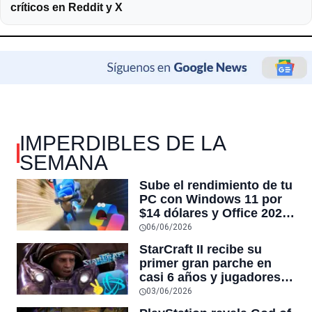
críticos en Reddit y X
IMPERDIBLES DE LA
SEMANA
Sube el rendimiento de tu
PC con Windows 11 por
$14 dólares y Office 2024
por $18 en venta
06/06/2026
CyberDay
StarCraft II recibe su
primer gran parche en
casi 6 años y jugadores
dicen que es
03/06/2026
“esencialmente un juego