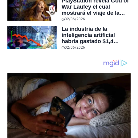
PlayStation revela God of
nuevo”
War Laufey el cual
mostrará el viaje de la
esposa de Kratos tras su
02/06/2026
muerte
La industria de la
inteligencia artificial
habría gastado $1,4
billones de dólares y aún
02/06/2026
no sería rentable, según
sitio que rastrea la
economía de este auge