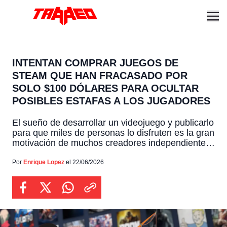
INTENTAN COMPRAR JUEGOS DE
STEAM QUE HAN FRACASADO POR
SOLO $100 DÓLARES PARA OCULTAR
POSIBLES ESTAFAS A LOS JUGADORES
El sueño de desarrollar un videojuego y publicarlo
para que miles de personas lo disfruten es la gran
motivación de muchos creadores independientes,
aunque el competitivo mundo de plataformas
como Steam puede ser un terreno bastante
Por
Enrique Lopez
el 22/06/2026
complejo. Recientemente, una extraña tendencia
ha comenzado a encender las alarmas en la
comunidad de desarrolladores, al recibir
masivamente […]