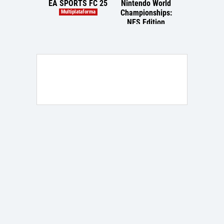
EA SPORTS FC 25
Nintendo World
TopSpin 
Championships:
Multiplataforma
Multiplataf
NES Edition
Nintendo Switch